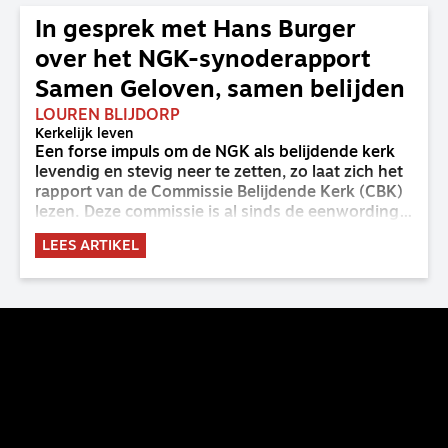
In gesprek met Hans Burger
over het NGK-synoderapport
Samen Geloven, samen belijden
LOUREN BLIJDORP
Kerkelijk leven
Een forse impuls om de NGK als belijdende kerk
levendig en stevig neer te zetten, zo laat zich het
rapport van de Commissie Belijdende Kerk (CBK)
lezen. Deze commissie is al sinds de eenwording
van de GKv en NGK actief en kreeg van de
LEES ARTIKEL
synode van Deventer in 2023 de opdracht om
haar analyse van de staat van het belijden te
voltooien, te adviseren over de binding aan de
belijdenis en bij te dragen aan de verlevendiging
van het belijden. Nu ligt er een rapport voor de
synode van Best met concrete voorstellen tot
verandering. Onderweg sprak uitgebreid met
CBK-lid Hans Burger, tevens hoogleraar
Systematische Theologie aan de TUU, over wat de
commissie beoogt.