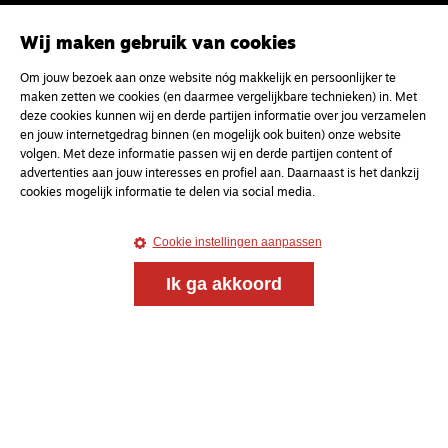
Meld je aan voor onze gratis
Wij maken gebruik van cookies
nieuwsbrief
Om jouw bezoek aan onze website nóg makkelijk en persoonlijker te
maken zetten we cookies (en daarmee vergelijkbare technieken) in. Met
deze cookies kunnen wij en derde partijen informatie over jou verzamelen
uw e-mailadres
en jouw internetgedrag binnen (en mogelijk ook buiten) onze website
volgen. Met deze informatie passen wij en derde partijen content of
advertenties aan jouw interesses en profiel aan. Daarnaast is het dankzij
cookies mogelijk informatie te delen via social media.
Cookie instellingen aanpassen
Ik ga akkoord