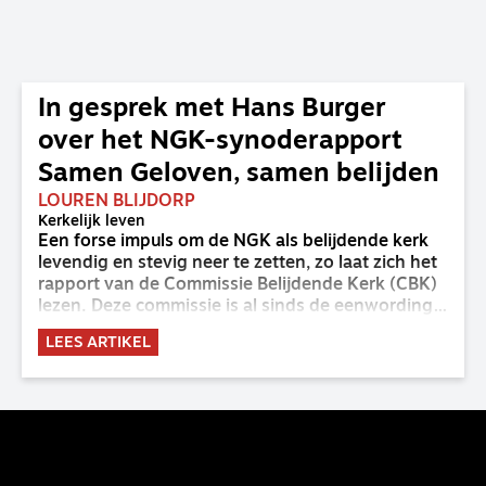
In gesprek met Hans Burger
over het NGK-synoderapport
Samen Geloven, samen belijden
LOUREN BLIJDORP
Kerkelijk leven
Een forse impuls om de NGK als belijdende kerk
levendig en stevig neer te zetten, zo laat zich het
rapport van de Commissie Belijdende Kerk (CBK)
lezen. Deze commissie is al sinds de eenwording
van de GKv en NGK actief en kreeg van de
LEES ARTIKEL
synode van Deventer in 2023 de opdracht om
haar analyse van de staat van het belijden te
voltooien, te adviseren over de binding aan de
belijdenis en bij te dragen aan de verlevendiging
van het belijden. Nu ligt er een rapport voor de
synode van Best met concrete voorstellen tot
verandering. Onderweg sprak uitgebreid met