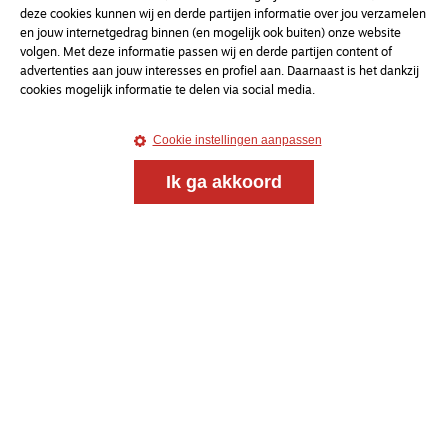
deze cookies kunnen wij en derde partijen informatie over jou verzamelen
en jouw internetgedrag binnen (en mogelijk ook buiten) onze website
volgen. Met deze informatie passen wij en derde partijen content of
advertenties aan jouw interesses en profiel aan. Daarnaast is het dankzij
cookies mogelijk informatie te delen via social media.
Cookie instellingen aanpassen
Ik ga akkoord
Magazine
Onderweg
Onderweg is een platform voor ontmoeting, vorming
en gesprek voor christenen onderweg, in het bijzonder
voor de Nederlandse Gereformeerde Kerken.
Magazine
Onderweg