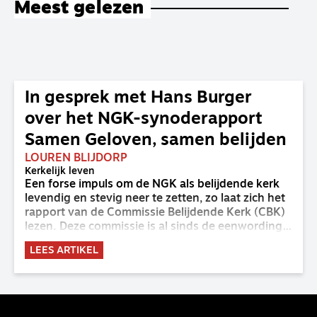
Meest gelezen
In gesprek met Hans Burger
over het NGK-synoderapport
Samen Geloven, samen belijden
LOUREN BLIJDORP
Kerkelijk leven
Een forse impuls om de NGK als belijdende kerk
levendig en stevig neer te zetten, zo laat zich het
rapport van de Commissie Belijdende Kerk (CBK)
lezen. Deze commissie is al sinds de eenwording
van de GKv en NGK actief en kreeg van de
LEES ARTIKEL
synode van Deventer in 2023 de opdracht om
haar analyse van de staat van het belijden te
voltooien, te adviseren over de binding aan de
belijdenis en bij te dragen aan de verlevendiging
van het belijden. Nu ligt er een rapport voor de