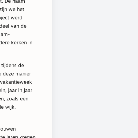
ct. De naam
zijn we het
oject werd
deel van de
rdam-
dere kerken in
 tijdens de
Op deze manier
e vakantieweek
, jaar in jaar
en, zoals een
e wijk.
trouwen
te jaren kregen