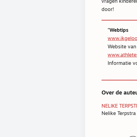
vragen kinderen
door!
Webtips
www.ikgeloof
Website van
www.athletes
Informatie v
Over de aute
NELIKE TERPS
Nelike Terpstra