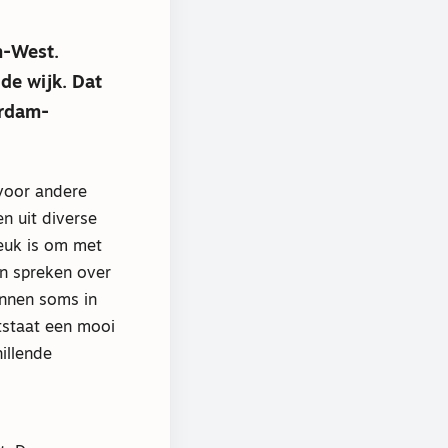
m-West.
 de wijk. Dat
erdam-
voor andere
n uit diverse
euk is om met
n spreken over
unnen soms in
tstaat een mooi
illende