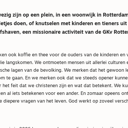
zig zijn op een plein, in een woonwijk in Rotterda
letjes doen, of knutselen met kinderen en tieners uit
lfshaven, een missionaire activiteit van de GKv Rott
en ook koffie en thee voor de ouders van de kinderen en 
ie langskomen. We ontmoeten mensen uit allerlei culturen e
sche lagen van de bevolking. We merken dat het gewoon l
om te gaan. En we merken ook dat we steeds opener kunne
r het feit dat we christenen zijn en wat dat betekent. We k
ngen al iets betekenen voor een ander. En zomaar opeens on
e diepere vragen van het leven. God werkt op zoveel versch