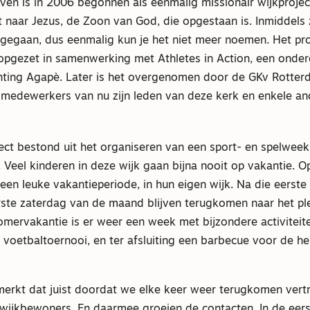
aven is in 2006 begonnen als eenmalig missionair wijkproje
t naar Jezus, de Zoon van God, die opgestaan is. Inmiddels 
ngegaan, dus eenmalig kun je het niet meer noemen. Het pr
 opgezet in samenwerking met Athletes in Action, een onder
tichting Agapè. Later is het overgenomen door de GKv Rotte
 medewerkers van nu zijn leden van deze kerk en enkele an
ect bestond uit het organiseren van een sport- en spelweek
 Veel kinderen in deze wijk gaan bijna nooit op vakantie. 
 een leuke vakantieperiode, in hun eigen wijk. Na die eerst
rste zaterdag van de maand blijven terugkomen naar het plein
zomervakantie is er weer een week met bijzondere activiteit
 voetbaltoernooi, en ter afsluiting een barbecue voor de hel
rkt dat juist doordat we elke keer weer terugkomen ver
 wijkbewoners. En daarmee groeien de contacten. In de eers