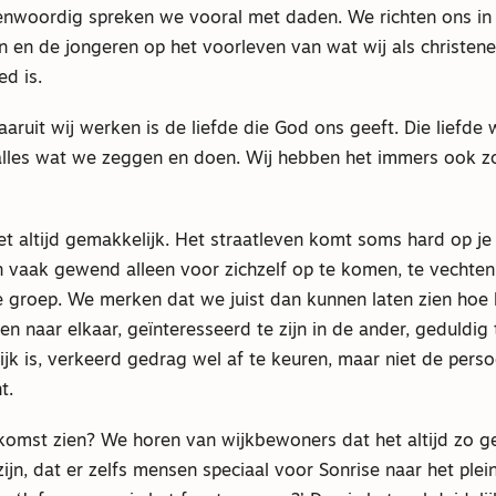
enwoordig spreken we vooral met daden. We richten ons in 
n en de jongeren op het voorleven van wat wij als christen
d is.
aruit wij werken is de liefde die God ons geeft. Die liefde 
alles wat we zeggen en doen. Wij hebben het immers ook 
iet altijd gemakkelijk. Het straatleven komt soms hard op je
jn vaak gewend alleen voor zichzelf op te komen, te vechte
e groep. We merken dat we juist dan kunnen laten zien hoe 
en naar elkaar, geïnteresseerd te zijn in de ander, geduldig 
jk is, verkeerd gedrag wel af te keuren, maar niet de perso
t.
omst zien? We horen van wijkbewoners dat het altijd zo gez
r zijn, dat er zelfs mensen speciaal voor Sonrise naar het pl