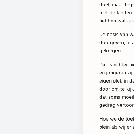
doel, maar teg
met de kindere
hebben wat goe
De basis van wa
doorgeven, in 
gekregen.
Dat is echter n
en jongeren zi
eigen plek in d
door om te kijk
dat soms moeili
gedrag vertoon
Hoe we de toek
plein als wij e