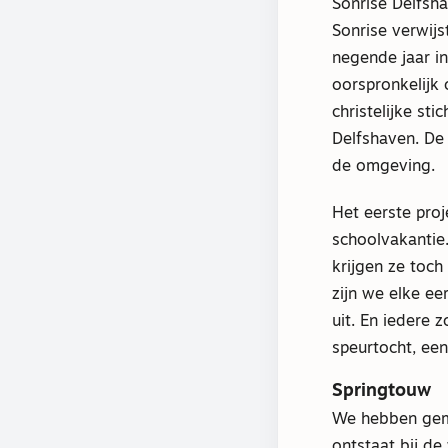
Sonrise Delfsh
Sonrise verwijs
negende jaar i
oorspronkelijk
christelijke s
Delfshaven. De
de omgeving.
Het eerste proj
schoolvakantie.
krijgen ze toch
zijn we elke ee
uit. En iedere 
speurtocht, een
Springtouw
We hebben geme
ontstaat bij de