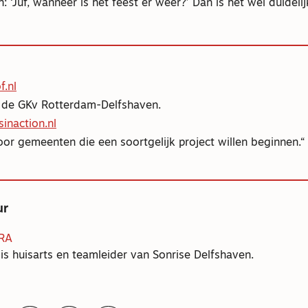
: ‘Juf, wanneer is het feest er weer?’ Dan is het wel duideli
.nl
 de GKv Rotterdam-Delfshaven.
inaction.nl
oor gemeenten die een soortgelijk project willen beginnen.
ur
TRA
 is huisarts en teamleider van Sonrise Delfshaven.