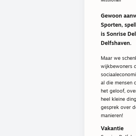
Missionair
Gewoon aanwe
Sporten, spel
is Sonrise De
Delfshaven.
Maar we schenk
wijkbewoners d
sociaaleconomi
al die mensen 
het geloof, ove
heel kleine di
gesprek over d
manieren!
Vakantie