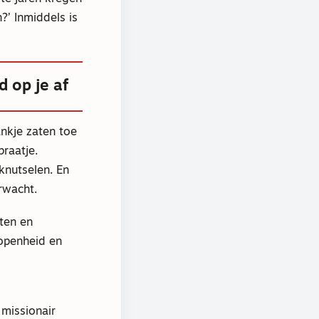
?’ Inmiddels is
 op je af
ankje zaten toe
praatje.
knutselen. En
rwacht.
iten en
openheid en
 missionair