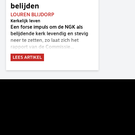
belijden
LOUREN BLIJDORP
Kerkelijk leven
Een forse impuls om de NGK als
belijdende kerk levendig en stevig
neer te zetten, zo laat zich het
rapport van de Commissie
Belijdende Kerk (CBK) lezen. Deze
LEES ARTIKEL
commissie is al sinds de eenwording
van de GKv en NGK actief en kreeg
van de synode van Deventer in
2023 de opdracht om haar analyse
van de staat van het belijden te
voltooien, te adviseren over de
binding aan de belijdenis en bij te
dragen aan de verlevendiging van
het belijden. Nu ligt er een rapport
voor de synode van Best met
concrete voorstellen tot
verandering. Onderweg sprak