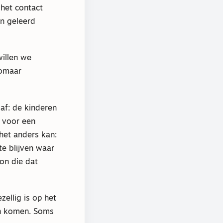
het contact
en geleerd
willen we
zomaar
 af: de kinderen
n voor een
het anders kan:
te blijven waar
on die dat
ellig is op het
ein komen. Soms