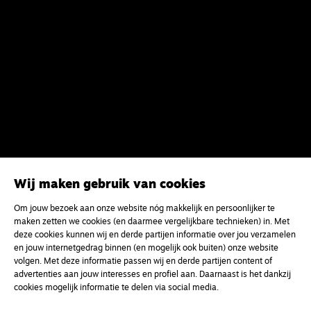
Wij maken gebruik van cookies
Meld je aan voor onze gratis
Om jouw bezoek aan onze website nóg makkelijk en persoonlijker te
nieuwsbrief
maken zetten we cookies (en daarmee vergelijkbare technieken) in. Met
deze cookies kunnen wij en derde partijen informatie over jou verzamelen
en jouw internetgedrag binnen (en mogelijk ook buiten) onze website
uw e-mailadres
volgen. Met deze informatie passen wij en derde partijen content of
advertenties aan jouw interesses en profiel aan. Daarnaast is het dankzij
cookies mogelijk informatie te delen via social media.