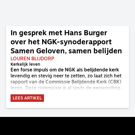
In gesprek met Hans Burger
over het NGK-synoderapport
Samen Geloven, samen belijden
LOUREN BLIJDORP
Kerkelijk leven
Een forse impuls om de NGK als belijdende kerk
levendig en stevig neer te zetten, zo laat zich het
rapport van de Commissie Belijdende Kerk (CBK)
lezen. Deze commissie is al sinds de eenwording
van de GKv en NGK actief en kreeg van de
LEES ARTIKEL
synode van Deventer in 2023 de opdracht om
haar analyse van de staat van het belijden te
voltooien, te adviseren over de binding aan de
belijdenis en bij te dragen aan de verlevendiging
van het belijden. Nu ligt er een rapport voor de
synode van Best met concrete voorstellen tot