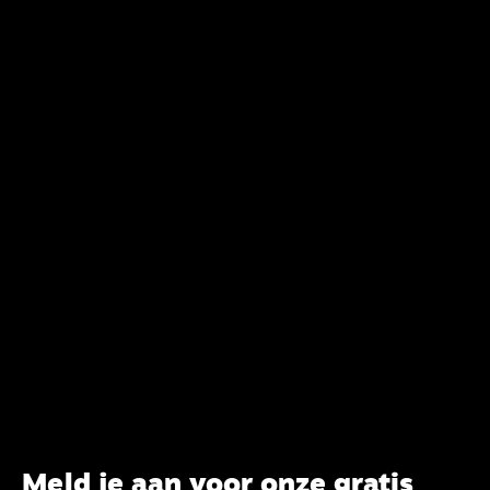
verandering. Onderweg sprak uitgebreid met
CBK-lid Hans Burger, tevens hoogleraar
Systematische Theologie aan de TUU, over wat de
commissie beoogt.
Meld je aan voor onze gratis