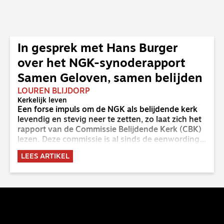
In gesprek met Hans Burger
over het NGK-synoderapport
Samen Geloven, samen belijden
LOUREN BLIJDORP
Kerkelijk leven
Een forse impuls om de NGK als belijdende kerk
levendig en stevig neer te zetten, zo laat zich het
rapport van de Commissie Belijdende Kerk (CBK)
lezen. Deze commissie is al sinds de eenwording
van de GKv en NGK actief en kreeg van de
LEES ARTIKEL
synode van Deventer in 2023 de opdracht om
haar analyse van de staat van het belijden te
voltooien, te adviseren over de binding aan de
belijdenis en bij te dragen aan de verlevendiging
van het belijden. Nu ligt er een rapport voor de
synode van Best met concrete voorstellen tot
verandering. Onderweg sprak uitgebreid met