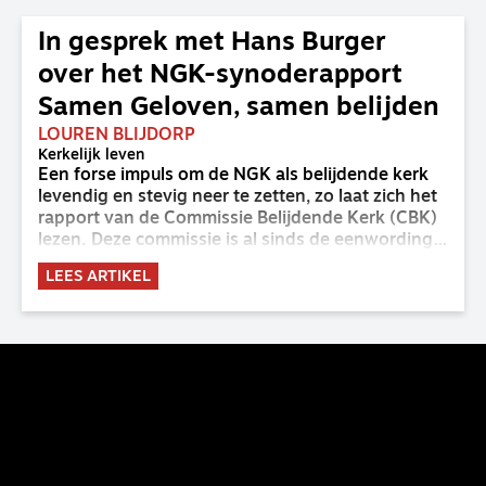
In gesprek met Hans Burger
over het NGK-synoderapport
Samen Geloven, samen belijden
LOUREN BLIJDORP
Kerkelijk leven
Een forse impuls om de NGK als belijdende kerk
levendig en stevig neer te zetten, zo laat zich het
rapport van de Commissie Belijdende Kerk (CBK)
lezen. Deze commissie is al sinds de eenwording
van de GKv en NGK actief en kreeg van de
LEES ARTIKEL
synode van Deventer in 2023 de opdracht om
haar analyse van de staat van het belijden te
voltooien, te adviseren over de binding aan de
belijdenis en bij te dragen aan de verlevendiging
van het belijden. Nu ligt er een rapport voor de
synode van Best met concrete voorstellen tot
verandering. Onderweg sprak uitgebreid met
CBK-lid Hans Burger, tevens hoogleraar
Systematische Theologie aan de TUU, over wat de
commissie beoogt.