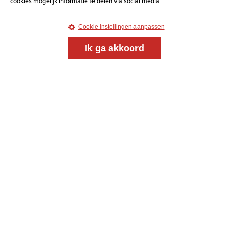
cookies mogelijk informatie te delen via social media.
Cookie instellingen aanpassen
Ik ga akkoord
Magazine
Onderweg
Onderweg is een platform voor ontmoeting, vorming
en gesprek voor christenen onderweg, in het bijzonder
voor de Nederlandse Gereformeerde Kerken.
Magazine
Onderweg
Kvk-nummer 33277063