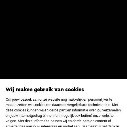
Wij maken gebruik van cookies
Om jouw bezoek aan onze website nóg makkelijk en persoonlijker te
maken zetten we cookies (en daarmee vergelijkbare technieken) in. Met
deze cookies kunnen wij en derde partijen informatie over jou verzamelen
en jouw internetgedrag binnen (en mogelijk ook buiten) onze website
volgen. Met deze informatie passen wij en derde partijen content of
advertenties aan jouw interesses en profiel aan. Daarnaast is het dankzij