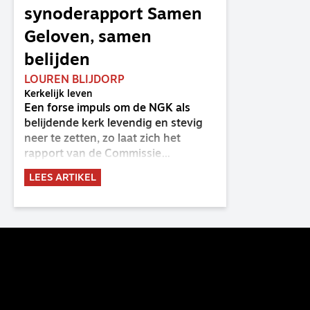
synoderapport Samen
Geloven, samen
belijden
LOUREN BLIJDORP
Kerkelijk leven
Een forse impuls om de NGK als
belijdende kerk levendig en stevig
neer te zetten, zo laat zich het
rapport van de Commissie
Belijdende Kerk (CBK) lezen. Deze
LEES ARTIKEL
commissie is al sinds de eenwording
van de GKv en NGK actief en kreeg
van de synode van Deventer in
2023 de opdracht om haar analyse
van de staat van het belijden te
voltooien, te adviseren over de
binding aan de belijdenis en bij te
dragen aan de verlevendiging van
het belijden. Nu ligt er een rapport