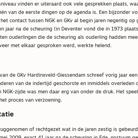
niveau vinden er uiteraard ook vele gesprekken plaats, waa
één van de eerste dingen op de agenda is. Een bijzonder vo
 het contact tussen NGK en GKv al begin jaren negentig op
en jaar na de scheuring (in Deventer vond die in 1973 plaats
ten ouderlingen die de scheuring als ouderling hadden me
 weer met elkaar gesproken werd, werkte helend.
van de GKv Hardinxveld-Giessendam schreef vorig jaar een
nderen van de indertijd geschorste en inmiddels overleden 
 NGK-zijde was men daar erg van onder de druk. Het spee
 het proces van verzoening.
tatie
uggenomen of rechtgezet wat in de jaren zestig is gebeurd
mei 2009, exact 41 jaar na de scheuring in Ede, postuum ge