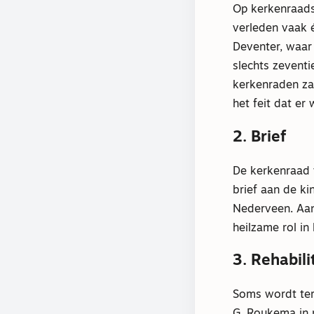
Op kerkenraads
verleden vaak 
Deventer, waar
slechts zeventi
kerkenraden za
het feit dat er
2. Brief
De kerkenraad 
brief aan de ki
Nederveen. Aan
heilzame rol in
3. Rehabili
Soms wordt ter
G. Roukema in 