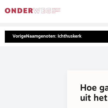
Vorige
Naamgenoten: Ichthuskerk
Hoe ga
uit he