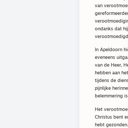
van verootmoed
gereformeerden
verootmoedigin
ondanks dat hij
verootmoedigd’
In Apeldoorn hi
eveneens uitga
van de Heer, H
hebben aan het
tijdens de die
pijnlijke herin
belemmering is
Het verootmoedi
Christus bent e
hebt gezonden.