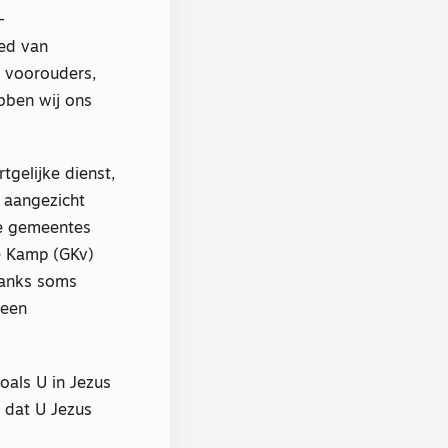
-
ed van
n voorouders,
ebben wij ons
tgelijke dienst,
 aangezicht
de gemeentes
e Kamp (GKv)
danks soms
geen
oals U in Jezus
t dat U Jezus