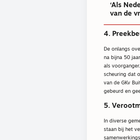
‘Als Ned
van de v
4. Preekbe
De onlangs ove
na bijna 50 jaa
als voorganger.
scheuring dat 
van de GKv Buit
gebeurd en gee
5. Veroot
In diverse gem
staan bij het v
samenwerkingsge