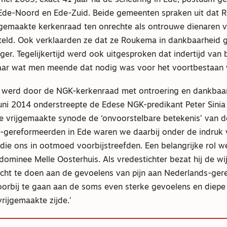
Ede-Noord en Ede-Zuid. Beide gemeenten spraken uit dat 
jgemaakte kerkenraad ten onrechte als ontrouwe dienaren v
eld. Ook verklaarden ze dat ze Roukema in dankbaarheid 
er. Tegelijkertijd werd ook uitgesproken dat indertijd van 
aar wat men meende dat nodig was voor het voortbestaan 
ie werd door de NGK-kerkenraad met ontroering en dankbaa
uni 2014 onderstreepte de Edese NGK-predikant Peter Sinia 
e vrijgemaakte synode de ‘onvoorstelbare betekenis’ van de
s-gereformeerden in Ede waren we daarbij onder de indruk
die ons in ootmoed voorbijstreefden. Een belangrijke rol w
ominee Melle Oosterhuis. Als vredestichter bezat hij de wi
recht te doen aan de gevoelens van pijn aan Nederlands-ge
voorbij te gaan aan de soms even sterke gevoelens en diep
rijgemaakte zijde.’