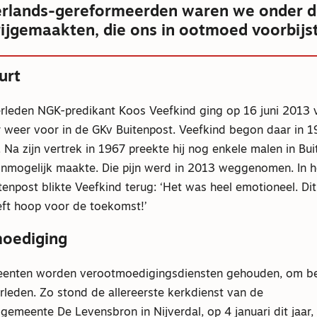
erlands-gereformeerden waren we onder d
rijgemaakten, die ons in ootmoed voorbijs
urt
rleden NGK-predikant Koos Veefkind ging op 16 juni 2013 v
r weer voor in de GKv Buitenpost. Veefkind begon daar in 1
 Na zijn vertrek in 1967 preekte hij nog enkele malen in Bui
onmogelijk maakte. Die pijn werd in 2013 weggenomen. In h
enpost blikte Veefkind terug: ‘Het was heel emotioneel. Dit
ft hoop voor de toekomst!’
moediging
eenten worden verootmoedigingsdiensten gehouden, om bew
erleden. Zo stond de allereerste kerkdienst van de
meente De Levensbron in Nijverdal, op 4 januari dit jaar, 