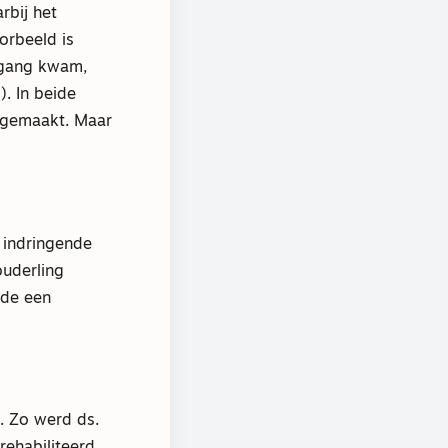
rbij het
orbeeld is
 gang kwam,
). In beide
egemaakt. Maar
 indringende
ouderling
lde een
. Zo werd ds.
rehabiliteerd