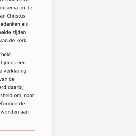
Roukema en de
an Christus
gedenken als
beide zijden
van de kerk.
rheid
tijdens een
 verklaring.
 van de
erd daarbij
jsheid om, naar
reformeerde
e wonden aan