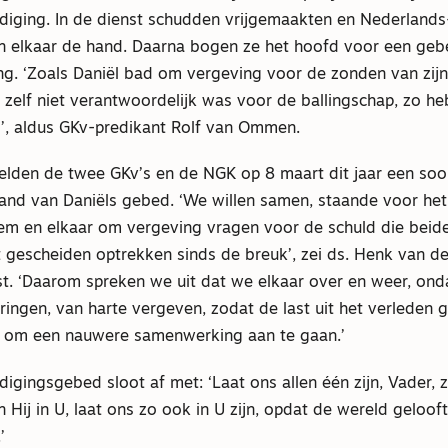
iging. In de dienst schudden vrijgemaakten en Nederlands
 elkaar de hand. Daarna bogen ze het hoofd voor een geb
g. ‘Zoals Daniël bad om vergeving voor de zonden van zij
 zelf niet verantwoordelijk was voor de ballingschap, zo h
, aldus GKv-predikant Rolf van Ommen.
elden de twee GKv’s en de NGK op 8 maart dit jaar een soor
and van Daniëls gebed. ‘We willen samen, staande voor het
em en elkaar om vergeving vragen voor de schuld die bei
 gescheiden optrekken sinds de breuk’, zei ds. Henk van d
nst. ‘Daarom spreken we uit dat we elkaar over en weer, on
neringen, van harte vergeven, zodat de last uit het verleden 
 om een nauwere samenwerking aan te gaan.’
gingsgebed sloot af met: ‘Laat ons allen één zijn, Vader, z
n Hij in U, laat ons zo ook in U zijn, opdat de wereld geloof
’