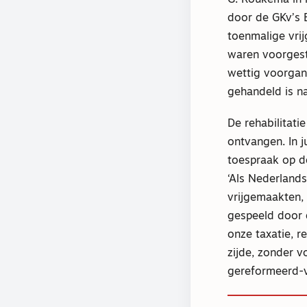
door de GKv’s 
toenmalige vri
waren voorgest
wettig voorgang
gehandeld is n
De rehabilitat
ontvangen. In j
toespraak op d
‘Als Nederland
vrijgemaakten, 
gespeeld door d
onze taxatie, 
zijde, zonder 
gereformeerd-v