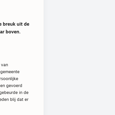
 breuk uit de
aar boven.
 van
gsgemeente
rsoonlijke
ken gevoerd
gebeurde in de
en blij dat er