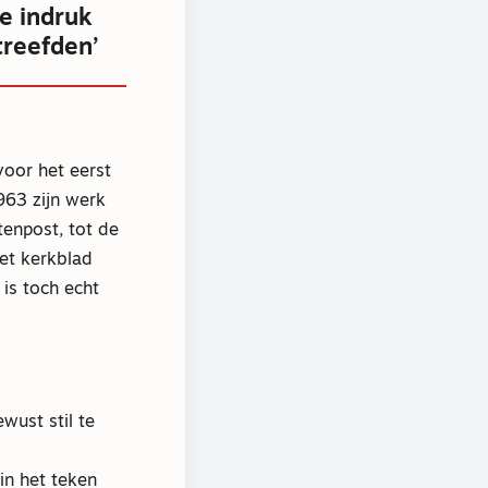
e indruk
treefden’
oor het eerst
963 zijn werk
tenpost, tot de
et kerkblad
 is toch echt
ust stil te
in het teken