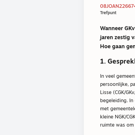
08JOAN226674
Trefpunt
Wanneer GKv’
jaren zestig 
Hoe gaan gem
1. Gespre
In veel gemeen
persoonlijke, 
Lisse (CGK/GKv/
begeleiding. I
met gemeentele
kleine NGK/CGK
ruimte was om z