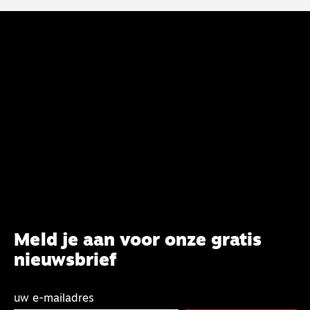
voltooien, te adviseren over de binding aan de
belijdenis en bij te dragen aan de verlevendiging
van het belijden. Nu ligt er een rapport voor de
synode van Best met concrete voorstellen tot
verandering. Onderweg sprak uitgebreid met
CBK-lid Hans Burger, tevens hoogleraar
Systematische Theologie aan de TUU, over wat de
commissie beoogt.
Meld je aan voor onze gratis
nieuwsbrief
uw e-mailadres