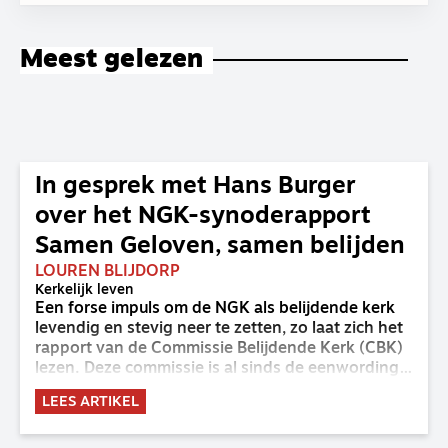
Meest gelezen
In gesprek met Hans Burger
over het NGK-synoderapport
Samen Geloven, samen belijden
LOUREN BLIJDORP
Kerkelijk leven
Een forse impuls om de NGK als belijdende kerk
levendig en stevig neer te zetten, zo laat zich het
rapport van de Commissie Belijdende Kerk (CBK)
lezen. Deze commissie is al sinds de eenwording
van de GKv en NGK actief en kreeg van de
LEES ARTIKEL
synode van Deventer in 2023 de opdracht om
haar analyse van de staat van het belijden te