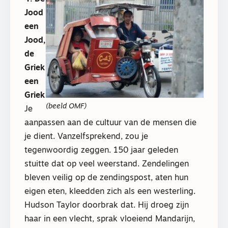
Jood
een
Jood,
de
Griek
een
Griek
(beeld OMF)
Je
aanpassen aan de cultuur van de mensen die
je dient. Vanzelfsprekend, zou je
tegenwoordig zeggen. 150 jaar geleden
stuitte dat op veel weerstand. Zendelingen
bleven veilig op de zendingspost, aten hun
eigen eten, kleedden zich als een westerling.
Hudson Taylor doorbrak dat. Hij droeg zijn
haar in een vlecht, sprak vloeiend Mandarijn,