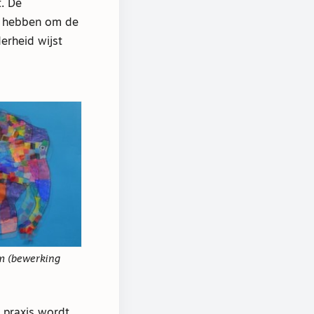
t. De
en hebben om de
erheid wijst
m (bewerking
 praxis wordt