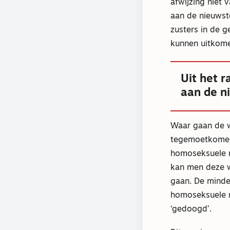
afwijzing niet 
aan de nieuwst
zusters in de 
kunnen uitkome
Uit het r
aan de n
Waar gaan de w
tegemoetkomen
homoseksuele r
kan men deze w
gaan. De minder
homoseksuele r
‘gedoogd’.