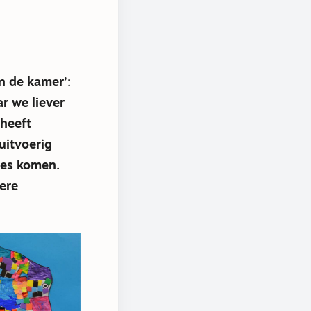
n de kamer’:
r we liever
 heeft
uitvoerig
zes komen.
dere