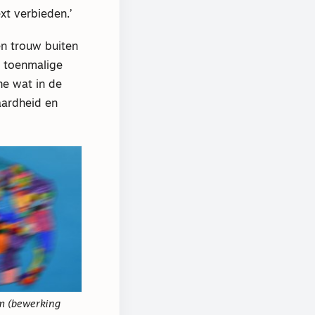
xt verbieden.’
 en trouw buiten
e toenmalige
ne wat in de
aardheid en
m (bewerking