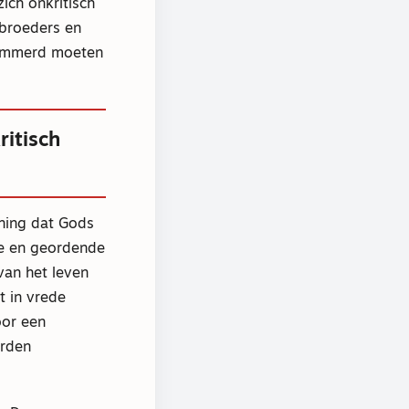
zich onkritisch
 broeders en
kommerd moeten
ritisch
ning dat Gods
e en geordende
van het leven
t in vrede
oor een
orden