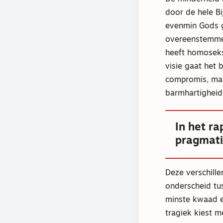
door de hele B
evenmin Gods ge
overeenstemmen
heeft homoseksu
visie gaat het
compromis, maa
barmhartighei
In het ra
pragmati
Deze verschill
onderscheid tu
minste kwaad e
tragiek kiest 