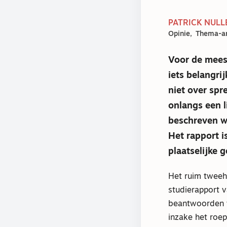
PATRICK NULLE
Opinie
Thema-ar
Voor de meest
iets belangri
niet over sp
onlangs een l
beschreven w
Het rapport i
plaatselijke 
Het ruim tweeh
studierapport 
beantwoorden 
inzake het roe