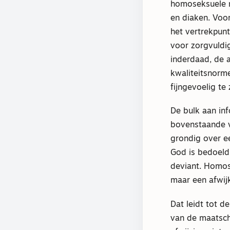
homoseksuele r
en diaken. Voor
het vertrekpunt
voor zorgvuldig
inderdaad, de 
kwaliteitsnorm
fijngevoelig te z
De bulk aan inf
bovenstaande v
grondig over e
God is bedoeld
deviant. Homose
maar een afwij
Dat leidt tot d
van de maatsch