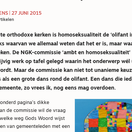
NS | 27 JUNI 2015
tikelen
e orthodoxe kerken is homoseksualiteit de ‘olifant i
jks waarvan we allemaal weten dat het er is, maar waa
reken. De NGK-commissie ‘ambt en homoseksualiteit’
ijvig werk op tafel gelegd waarin het onderwerp wél 
ordt. Maar de commissie kan niet tot unanieme keu
s als een grote dans rond de olifant. Een dans die ie
gemeente, zo vrees ik, nog eens mag overdoen.
onderd pagina’s dikke
van de commissie wil de vraag
welke weg Gods Woord wijst
pen van gemeenteleden met een