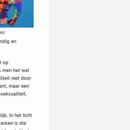
om)
ondig en
d op
s men het wel
teit niet door
ant, maar een
seksualiteit,
k. In het licht
erken is die