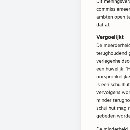
Dit meningsvers
commissiemeerd
ambten open te
dat af.
Vergoelijkt
De meerderheid
terughoudend g
verlegenheidsop
een huwelijk: ‘H
oorspronkelijk
is een schuilhu
vervolgens word
minder terughou
schuilhut mag
gebeden worde
De minderheid 