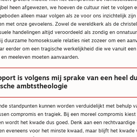
ijbel heen afgewezen, we hoeven de cultuur niet te volgen
boden alleen maar volgen als ze voor ons inzichtelijk zijn
 met onze gevoelens. Zowel de wereldkerk als de christelij
ele handelingen altijd veroordeeld als zondig en onnatuurl
 bij duurzame homoseksuele relaties niet zozeer om een aa
r eerder om een tragische werkelijkheid die we vanuit een
d en meeleven moeten aanvaarden.
pport is volgens mij sprake van een heel d
sche ambtstheologie
ende standpunten kunnen worden verduidelijkt met behulp v
ssen compromis en tragiek. Bij een moreel compromis kiest
n wordt het kwade dus goed. Denk aan een rechtvaardige o
men eveneens voor het minste kwaad, maar blijft het kwade