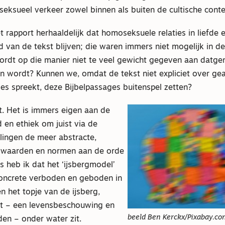
eksueel verkeer zowel binnen als buiten de cultische conte
het rapport herhaaldelijk dat homoseksuele relaties in liefde
d van de tekst blijven; die waren immers niet mogelijk in d
wordt op die manier niet te veel gewicht gegeven aan datge
n wordt? Kunnen we, omdat de tekst niet expliciet over ge
es spreekt, deze Bijbelpassages buitenspel zetten?
t. Het is immers eigen aan de
 en ethiek om juist via de
lingen de meer abstracte,
 waarden en normen aan de orde
rs heb ik dat het ‘ijsbergmodel’
oncrete verboden en geboden in
n het topje van de ijsberg,
t – een levensbeschouwing en
beeld Ben Kerckx/Pixabay.co
en – onder water zit.