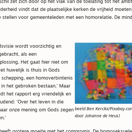
chil zet zich door op het vlak van de toelating tot het amb
erheid vindt dat de plaatselijke kerken de vrijheid moet
 stellen voor gemeenteleden met een homorelatie. De mind
svisie wordt voorzichtig en
ebracht, als een
lossing. Het gaat hier niet om
et huwelijk is thuis in Gods
e schepping, een homoverbintenis
t in het gebroken bestaan.’ Maar
t het rapport erg vriendelijk en
dend: ‘Over het leven in die
beeld Ben Kerckx/Pixabay.co
 naar onze mening om Gods zegen
door Johanne de Heus)
n.’
heeft grotere moeite met het compromis. De homoseksuele