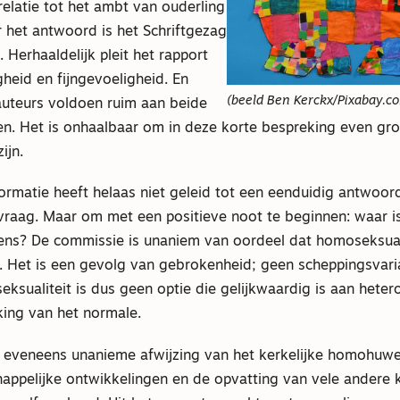
elatie tot het ambt van ouderling
 het antwoord is het Schriftgezag
. Herhaaldelijk pleit het rapport
heid en fijngevoeligheid. En
(beeld Ben Kerckx/Pixabay.c
auteurs voldoen ruim aan beide
en. Het is onhaalbaar om in deze korte bespreking even gr
ijn.
ormatie heeft helaas niet geleid tot een eenduidig antwoor
raag. Maar om met een positieve noot te beginnen: waar i
ens? De commissie is unaniem van oordeel dat homoseksuali
. Het is een gevolg van gebrokenheid; geen scheppingsvari
ksualiteit is dus geen optie die gelijkwaardig is aan hetero
king van het normale.
e eveneens unanieme afwijzing van het kerkelijke homohuwelij
appelijke ontwikkelingen en de opvatting van vele andere k