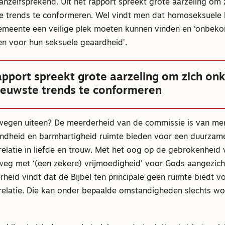
vanzelfsprekend. Uit het rapport spreekt grote aarzeling om 
e trends te conformeren. Wel vindt men dat homoseksuele
gemeente een veilige plek moeten kunnen vinden en ‘onbe
n voor hun seksuele geaardheid’.
apport spreekt grote aarzeling om zich onk
ieuwste trends te conformeren
egen uiteen? De meerderheid van de commissie is van me
dheid en barmhartigheid ruimte bieden voor een duurzam
elatie in liefde en trouw. Met het oog op de gebrokenheid 
eg met ‘(een zekere) vrijmoedigheid’ voor Gods aangezich
heid vindt dat de Bijbel ten principale geen ruimte biedt v
elatie. Die kan onder bepaalde omstandigheden slechts w