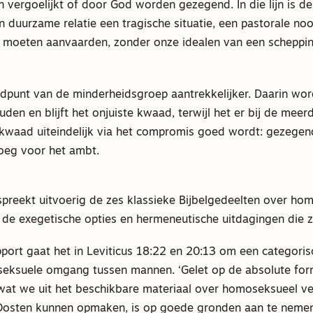
n vergoelijkt of door God worden gezegend. In die lijn is 
n duurzame relatie een tragische situatie, een pastorale no
 moeten aanvaarden, zonder onze idealen van een scheppin
ndpunt van de minderheidsgroep aantrekkelijker. Daarin wor
den en blijft het onjuiste kwaad, terwijl het er bij de meerd
 kwaad uiteindelijk via het compromis goed wordt: gezegen
oeg voor het ambt.
spreekt uitvoerig de zes klassieke Bijbelgedeelten over ho
 de exegetische opties en hermeneutische uitdagingen die 
pport gaat het in Leviticus 18:22 en 20:13 om een categori
seksuele omgang tussen mannen. ‘Gelet op de absolute for
wat we uit het beschikbare materiaal over homoseksueel ve
sten kunnen opmaken, is op goede gronden aan te nemen 