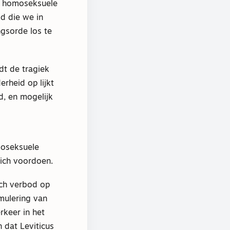
de homoseksuele
od die we in
gsorde los te
dt de tragiek
erheid op lijkt
d, en mogelijk
moseksuele
zich voordoen.
sch verbod op
mulering van
rkeer in het
dat Leviticus