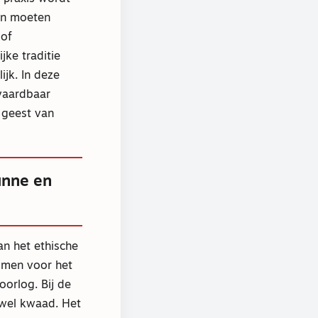
 en moeten
 of
ke traditie
ijk. In deze
nvaardbaar
 geest van
unne en
an het ethische
 men voor het
orlog. Bij de
 wel kwaad. Het