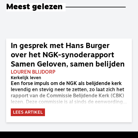
Meest gelezen
In gesprek met Hans Burger
over het NGK-synoderapport
Samen Geloven, samen belijden
LOUREN BLIJDORP
Kerkelijk leven
Een forse impuls om de NGK als belijdende kerk
levendig en stevig neer te zetten, zo laat zich het
rapport van de Commissie Belijdende Kerk (CBK)
lezen. Deze commissie is al sinds de eenwording
van de GKv en NGK actief en kreeg van de
LEES ARTIKEL
synode van Deventer in 2023 de opdracht om
haar analyse van de staat van het belijden te
voltooien, te adviseren over de binding aan de
belijdenis en bij te dragen aan de verlevendiging