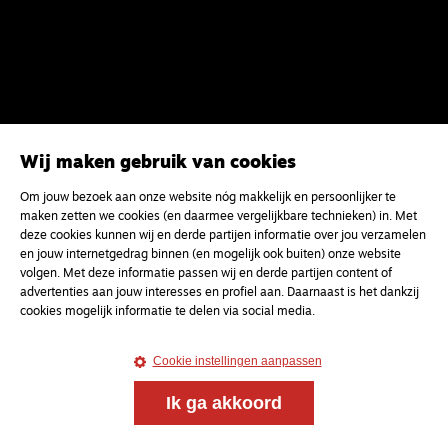
Wij maken gebruik van cookies
Om jouw bezoek aan onze website nóg makkelijk en persoonlijker te
maken zetten we cookies (en daarmee vergelijkbare technieken) in. Met
deze cookies kunnen wij en derde partijen informatie over jou verzamelen
en jouw internetgedrag binnen (en mogelijk ook buiten) onze website
Meld je aan voor onze gratis
volgen. Met deze informatie passen wij en derde partijen content of
nieuwsbrief
advertenties aan jouw interesses en profiel aan. Daarnaast is het dankzij
cookies mogelijk informatie te delen via social media.
uw e-mailadres
Cookie instellingen aanpassen
Ik ga akkoord