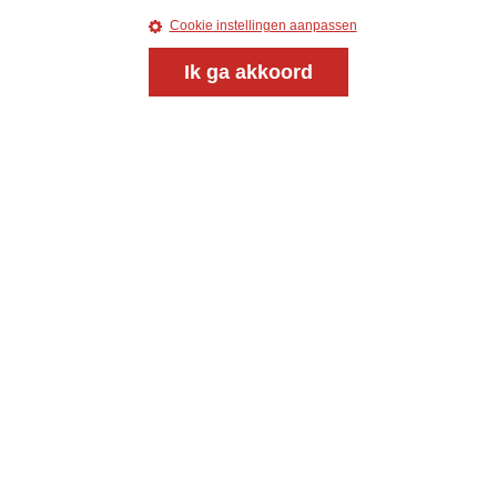
Cookie instellingen aanpassen
Ik ga akkoord
Magazine
Onderweg
Onderweg is een platform voor ontmoeting, vorming
en gesprek voor christenen onderweg, in het bijzonder
voor de Nederlandse Gereformeerde Kerken.