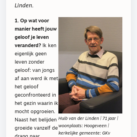
Linden.
1. Op wat voor
manier heeft jouw
geloof je leven
veranderd?
Ik ken
eigenlijk geen
leven zonder
geloof: van jongs
af aan werd ik met
het geloof
geconfronteerd in
het gezin waarin ik
mocht opgroeien.
Huib van der Linden | 71 jaar |
Naast het belijden
woonplaats: Hoogeveen |
groeide vanzelf de
kerkelĳke gemeente: GKv
drang naar