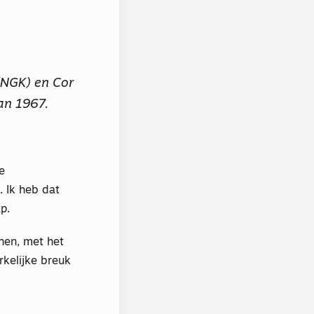
 (NGK) en Cor
an 1967.
e
 Ik heb dat
p.
nen, met het
kelijke breuk