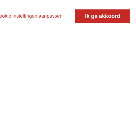
Ik ga akkoord
ookie instellingen aanpassen
oor ontmoeting, vorming en gesprek voor christenen
 voor de Nederlandse Gereformeerde Kerken.