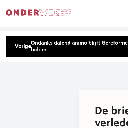
Ondanks dalend animo blijft Gereforme
Vorige
bidden
De bri
verled