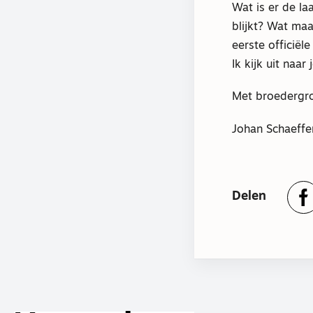
Wat is er de la
blijkt? Wat ma
eerste officië
Ik kijk uit naa
Met broedergro
Johan Schaeffe
Delen