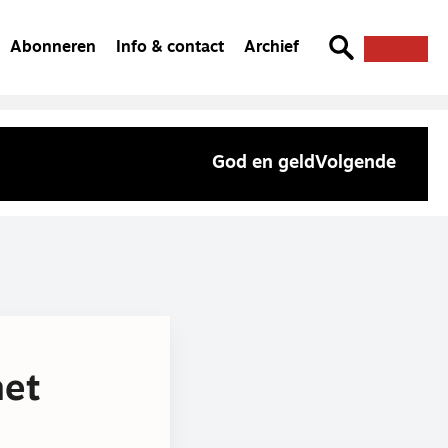
Abonneren
Info & contact
Archief
God en geld
Volgende
het