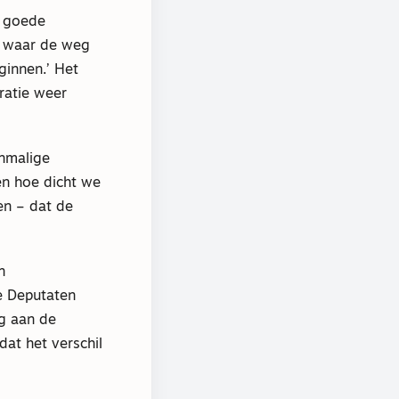
e goede
En waar de weg
ginnen.’ Het
ratie weer
enmalige
en hoe dicht we
en – dat de
n
e Deputaten
ng aan de
at het verschil