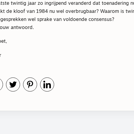
atste twintig jaar zo ingrijpend veranderd dat toenadering 
akt de kloof van 1984 nu wel overbrugbaar? Waarom is twin
le gesprekken wel sprake van voldoende consensus?
r jouw antwoord.
et,
r