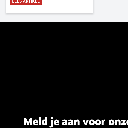
LEES ARTIKEL
commissie is al sinds de eenwording
van de GKv en NGK actief en kreeg
van de synode van Deventer in
2023 de opdracht om haar analyse
van de staat van het belijden te
voltooien, te adviseren over de
binding aan de belijdenis en bij te
dragen aan de verlevendiging van
het belijden. Nu ligt er een rapport
voor de synode van Best met
concrete voorstellen tot
verandering. Onderweg sprak
uitgebreid met CBK-lid Hans Burger,
tevens hoogleraar Systematische
Theologie aan de TUU, over wat de
commissie beoogt.
Meld je aan voor onz