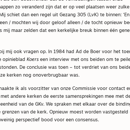
ppen zo veranderd zijn dat er op veel plaatsen weer zulk
 Mij schiet dan een regel uit Gezang 305 (LvK) te binnen: ‘
een / mochten wij door geloof alleen / de tocht opnieuw be
s mij maar zelden dat een kerkelijke breuk binnen één gene
 bij mij ook vragen op. In 1984 had Ad de Boer voor het to
e opinieblad
Koers
een interview met ons beiden om te peil
 stonden. De conclusie was toen – tot verdriet van ons beid
nze kerken nog onoverbrugbaar was.
aakte ik als voorzitter van onze Commissie voor contact e
 met andere kerken de eerste samensprekingen mee met d
e eenheid van de GKv. We spraken met elkaar over de bindi
de grenzen van de kerk. Opnieuw moest worden vastgesteld d
 weinig perspectief bood voor een consensus.