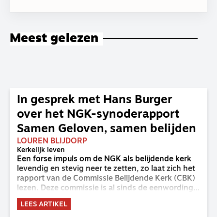
Meest gelezen
In gesprek met Hans Burger
over het NGK-synoderapport
Samen Geloven, samen belijden
LOUREN BLIJDORP
Kerkelijk leven
Een forse impuls om de NGK als belijdende kerk
levendig en stevig neer te zetten, zo laat zich het
rapport van de Commissie Belijdende Kerk (CBK)
lezen. Deze commissie is al sinds de eenwording
van de GKv en NGK actief en kreeg van de
LEES ARTIKEL
synode van Deventer in 2023 de opdracht om