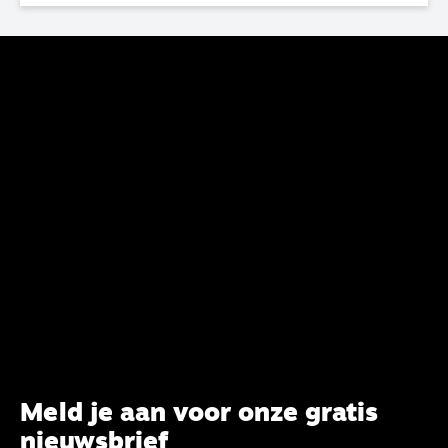
haar analyse van de staat van het belijden te
voltooien, te adviseren over de binding aan de
belijdenis en bij te dragen aan de verlevendiging
van het belijden. Nu ligt er een rapport voor de
synode van Best met concrete voorstellen tot
verandering. Onderweg sprak uitgebreid met
CBK-lid Hans Burger, tevens hoogleraar
Systematische Theologie aan de TUU, over wat de
commissie beoogt.
Meld je aan voor onze gratis
nieuwsbrief