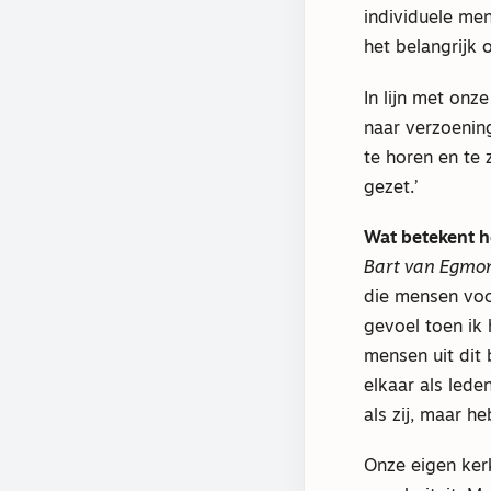
individuele me
het belangrijk 
In lijn met onz
naar verzoenin
te horen en te 
gezet.’
Wat betekent h
Bart van Egmo
die mensen voch
gevoel toen ik 
mensen uit dit 
elkaar als lede
als zij, maar h
Onze eigen kerk