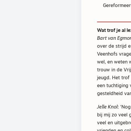
Gereformeerd
Wat trof je al 
Bart van Egmo
over de strijd 
Veenhofs vragen
wel, en weten 
trouw in de Vri
jeugd. Het tro
een tuchtiging 
gesteldheid va
Jelle Knol
: ‘Nog
bij mij zo veel
veel en uitgebr
vrienden en col