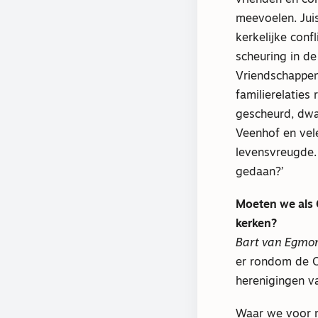
meevoelen. Jui
kerkelijke conf
scheuring in d
Vriendschappen
familierelatie
gescheurd, dwa
Veenhof en vel
levensvreugde. 
gedaan?’
Moeten we als 
kerken?
Bart van Egmo
er rondom de Op
herenigingen va
Waar we voor m