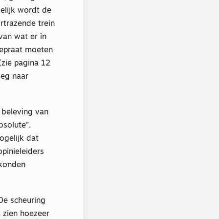
elijk wordt de
rtrazende trein
van wat er in
tgepraat moeten
(zie pagina 12
weg naar
e beleving van
bsolute”.
gelijk dat
pinieleiders
 konden
 De scheuring
t zien hoezeer