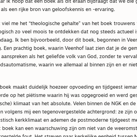
aar ik hoop dat een boek als dit eraan bijdraagt dat we die
als een rijke bron van geloofskennis en -ervaring.
t viel me het “theologische gehalte” van het boek trouwens
ologisch zo veel moois te ontdekken dat nog steeds actueel 
ndaag. Ik ben bijvoorbeeld, door dit boek, begonnen in Vee
g. Een prachtig boek, waarin Veenhof laat zien dat je de g
 aanspreken als het geliefde volk van God, zonder te verval
dsautomatisme, waarin we allemaal al binnen zijn en er nie
t boek maakt duidelijk hoezeer opvoeding en tijdgeest iema
rde op het piëtisme waarin hij was opgegroeid en werd g
ische) klimaat van het absolute. Velen binnen de NGK en de
 volgens mij een tegenovergestelde achtergrond: ze zijn o
listisch kerkklimaat en ademen de postmoderne tijdgeest me
et boek kan een waarschuwing zijn om niet van de weeromstu