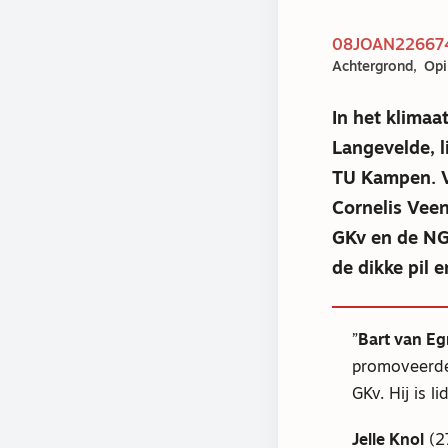
08JOAN226674
Achtergrond
Opi
In het klimaa
Langevelde, 
TU Kampen. V
Cornelis Veen
GKv en de NG
de dikke pil 
Bart van E
promoveerde 
GKv. Hij is 
Jelle Knol
(2