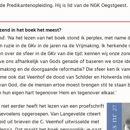
e Predikantenopleiding. Hij is lid van de NGK Oegstgeest.
lezend in het boek het meest?
nd
: ‘Na het lezen van het boek stond ik perplex, met name d
en ruzie in de GKv in de jaren na de Vrijmaking. Ik herkende 
 over de sfeer in de GKv van die tijd: kennen wij onze zond
we ons afhankelijk van Gods genade of baseren we onze ide
jmaking en de doorgaande reformatie? Die sfeer ken ik vanu
f me ook dat Veenhof de dood van Schilder en Holwerda int
van God, die de mensen ertoe moest brengen stil te staan b
n hun eigen hart tegenover Hem en tegenover elkaar.’
 niet eerder heeft het lezen van een proefschrift
 gevoelens opgeroepen. Van Langevelde citeert
eid uit brieven die C. Veenhof uitwisselde met
lega’s. Dat maakt het boek persoonlijk: je gaat