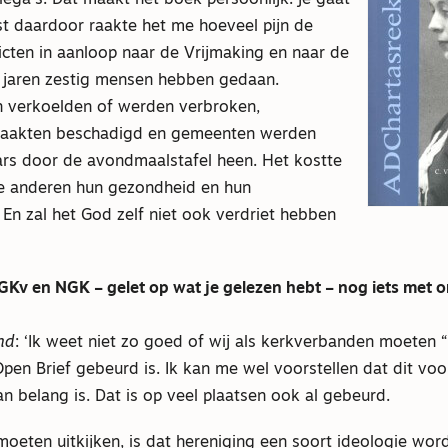
st daardoor raakte het me hoeveel pijn de
licten in aanloop naar de Vrijmaking en naar de
e jaren zestig mensen hebben gedaan.
 verkoelden of werden verbroken,
s raakten beschadigd en gemeenten werden
rs door de avondmaalstafel heen. Het kostte
e anderen hun gezondheid en hun
En zal het God zelf niet ook verdriet hebben
GKv en NGK – gelet op wat je gelezen hebt – nog iets met o
nd
: ‘Ik weet niet zo goed of wij als kerkverbanden moeten “
en Brief gebeurd is. Ik kan me wel voorstellen dat dit voor
n belang is. Dat is op veel plaatsen ook al gebeurd.
oeten uitkijken, is dat hereniging een soort ideologie wor