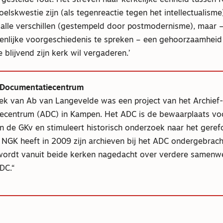
rgestelde fout. Het streven naar kerkelijke eenheid tussen
lskwestie zijn (als tegenreactie tegen het intellectualism
n alle verschillen (gestempeld door postmodernisme), maar 
enlijke voorgeschiedenis te spreken – een gehoorzaamheid
e blijvend zijn kerk wil vergaderen.’
n Documentatiecentrum
k van Ab van Langevelde was een project van het Archief-
ecentrum (ADC) in Kampen. Het ADC is de bewaarplaats vo
n de GKv en stimuleert historisch onderzoek naar het gere
 NGK heeft in 2009 zijn archieven bij het ADC ondergebrach
ordt vanuit beide kerken nagedacht over verdere samenw
DC.