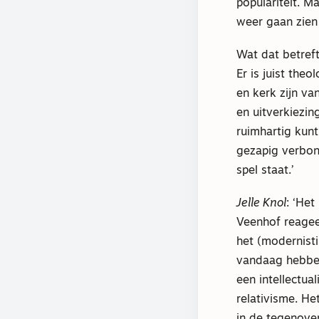
populariteit. M
weer gaan zien 
Wat dat betref
Er is juist the
en kerk zijn va
en uitverkiezin
ruimhartig kunt
gezapig verbon
spel staat.’
Jelle Knol
: ‘He
Veenhof reagee
het (modernist
vandaag hebben
een intellectua
relativisme. H