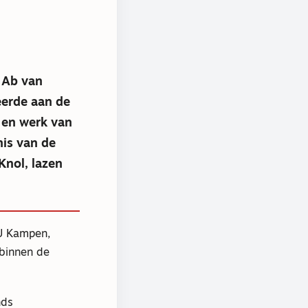
e Ab van
eerde aan de
 en werk van
nis van de
Knol, lazen
U Kampen,
binnen de
nds