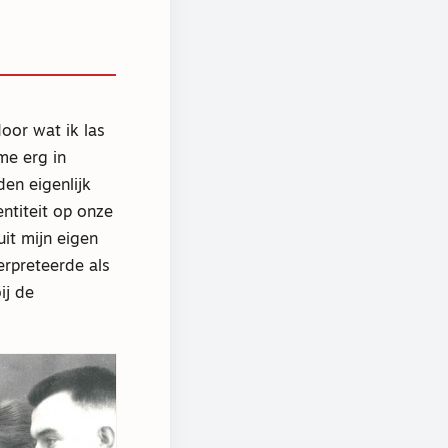
oor wat ik las
me erg in
en eigenlijk
ntiteit op onze
it mijn eigen
erpreteerde als
ij de