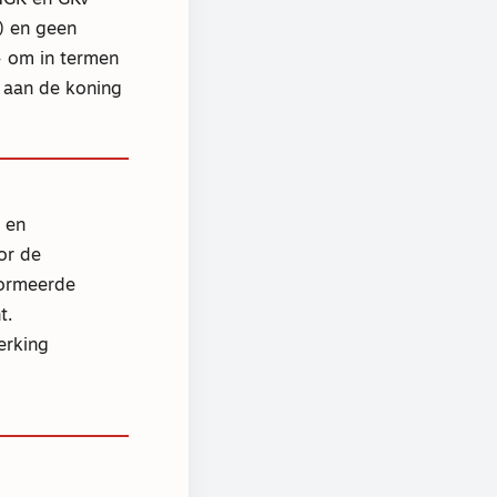
 NGK en GKv
e) en geen
– om in termen
 aan de koning
 en
or de
formeerde
t.
erking