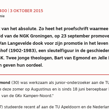
00 | 3 OKTOBER 2015
nie
t van het absolute. Zo heet het proefschrift waarme
lid van de NGK Groningen, op 23 september promov
an Langevelde dook voor zijn promotie in het leven
hof (1902-1983), een sleutelfiguur in de geschiede
K. Twee jonge theologen, Bart van Egmond en Jelle 
en geven hun oordeel.
gmond
(30) was werkzaam als junior-onderzoeker aan de T
deze zomer op Augustinus en is sinds 18 juni beroepbaar 
lid van de GKv Kampen-Noord.
7) studeerde recent af aan de TU Apeldoorn en de Nederla