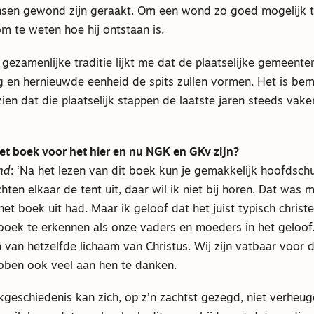
nsen gewond zijn geraakt. Om een wond zo goed mogelijk t
om te weten hoe hij ontstaan is.
e gezamenlijke traditie lijkt me dat de plaatselijke gemeente
g en hernieuwde eenheid de spits zullen vormen. Het is b
zien dat die plaatselijk stappen de laatste jaren steeds vak
et boek voor het hier en nu NGK en GKv zijn?
nd
: ‘Na het lezen van dit boek kun je gemakkelijk hoofdsc
ten elkaar de tent uit, daar wil ik niet bij horen. Dat was m
het boek uit had. Maar ik geloof dat het juist typisch christe
boek te erkennen als onze vaders en moeders in het geloof.
n van hetzelfde lichaam van Christus. Wij zijn vatbaar voor
ebben ook veel aan hen te danken.
geschiedenis kan zich, op z’n zachtst gezegd, niet verheug