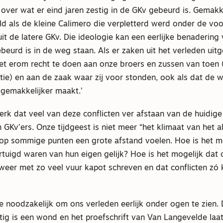
over wat er eind jaren zestig in de GKv gebeurd is. Gemakk
d als de kleine Calimero die verpletterd werd onder de voo
uit de latere GKv. Die ideologie kan een eerlijke benadering 
beurd is in de weg staan. Als er zaken uit het verleden ui
et erom recht te doen aan onze broers en zussen van toen 
tie) en aan de zaak waar zij voor stonden, ook als dat de 
 gemakkelijker maakt.’
merk dat veel van deze conflicten ver afstaan van de huidig
 GKv’ers. Onze tijdgeest is niet meer “het klimaat van het a
op sommige punten een grote afstand voelen. Hoe is het mo
uigd waren van hun eigen gelijk? Hoe is het mogelijk dat o
 weer met zo veel vuur kapot schreven en dat conflicten zó
me noodzakelijk om ons verleden eerlijk onder ogen te zien.
stig is een wond en het proefschrift van Van Langevelde laa