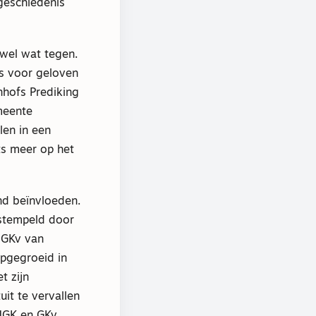
 geschiedenis
 wel wat tegen.
is voor geloven
nhofs Prediking
emeente
len in een
ts meer op het
nd beïnvloeden.
estempeld door
 GKv van
pgegroeid in
t zijn
it te vervallen