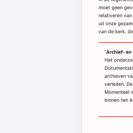
in de tegenove
moet geen gevoe
relativeren va
uit onze gezam
van de kerk, di
Archief- e
Het onderzoe
Documentati
archieven va
verleden. De
Momenteel w
binnen het A