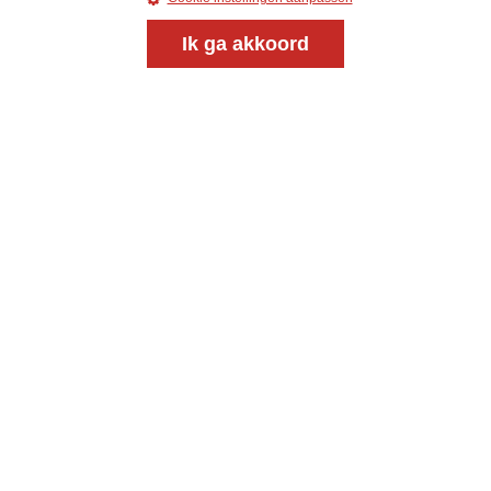
Ik ga akkoord
Magazine
Onderweg
Onderweg is een platform voor ontmoeting, vorming
en gesprek voor christenen onderweg, in het bijzonder
voor de Nederlandse Gereformeerde Kerken.
Magazine
Onderweg