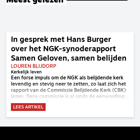
Meest gelezen
In gesprek met Hans Burger
over het NGK-synoderapport
Samen Geloven, samen belijden
LOUREN BLIJDORP
Kerkelijk leven
Een forse impuls om de NGK als belijdende kerk
levendig en stevig neer te zetten, zo laat zich het
rapport van de Commissie Belijdende Kerk (CBK)
lezen. Deze commissie is al sinds de eenwording
van de GKv en NGK actief en kreeg van de
LEES ARTIKEL
synode van Deventer in 2023 de opdracht om
haar analyse van de staat van het belijden te
voltooien, te adviseren over de binding aan de
belijdenis en bij te dragen aan de verlevendiging
van het belijden. Nu ligt er een rapport voor de