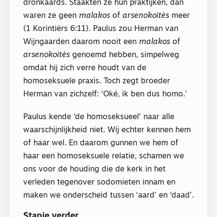
dronkaards. Staakten ze hun praktijken, dan
waren ze geen
malakos
of
arsenokoitès
meer
(1 Korintiërs 6:11). Paulus zou Herman van
Wijngaarden daarom nooit een
malakos
of
arsenokoitès
genoemd hebben, simpelweg
omdat hij zich verre houdt van de
homoseksuele praxis. Toch zegt broeder
Herman van zichzelf: ‘Oké, ik ben dus homo.’
Paulus kende ‘de homoseksueel’ naar alle
waarschijnlijkheid niet. Wij echter kennen hem
of haar wel. En daarom gunnen we hem of
haar een homoseksuele relatie, schamen we
ons voor de houding die de kerk in het
verleden tegenover sodomieten innam en
maken we onderscheid tussen ‘aard’ en ‘daad’.
Stapje verder