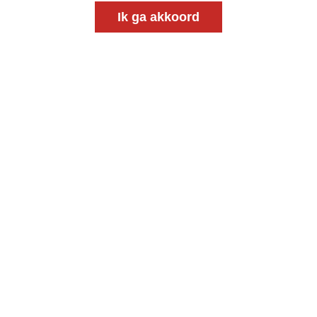
Ik ga akkoord
Meld je aan voor onze gratis
nieuwsbrief
uw e-mailadres