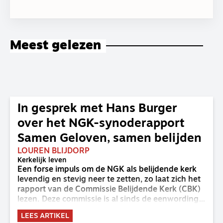
Meest gelezen
In gesprek met Hans Burger
over het NGK-synoderapport
Samen Geloven, samen belijden
LOUREN BLIJDORP
Kerkelijk leven
Een forse impuls om de NGK als belijdende kerk
levendig en stevig neer te zetten, zo laat zich het
rapport van de Commissie Belijdende Kerk (CBK)
lezen. Deze commissie is al sinds de eenwording
van de GKv en NGK actief en kreeg van de
LEES ARTIKEL
synode van Deventer in 2023 de opdracht om