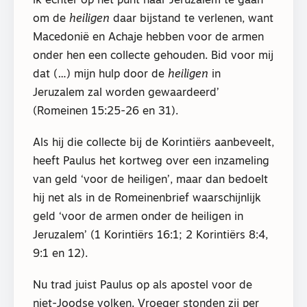
ik echter op het punt naar Jeruzalem te gaan
om de
heiligen
daar bijstand te verlenen, want
Macedonië en Achaje hebben voor de armen
onder hen een collecte gehouden. Bid voor mij
dat (…) mijn hulp door de
heiligen
in
Jeruzalem zal worden gewaardeerd’
(Romeinen 15:25-26 en 31).
Als hij die collecte bij de Korintiërs aanbeveelt,
heeft Paulus het kortweg over een inzameling
van geld ‘voor de heiligen’, maar dan bedoelt
hij net als in de Romeinenbrief waarschijnlijk
geld ‘voor de armen onder de heiligen in
Jeruzalem’ (1 Korintiërs 16:1; 2 Korintiërs 8:4,
9:1 en 12).
Nu trad juist Paulus op als apostel voor de
niet-Joodse volken. Vroeger stonden zij per