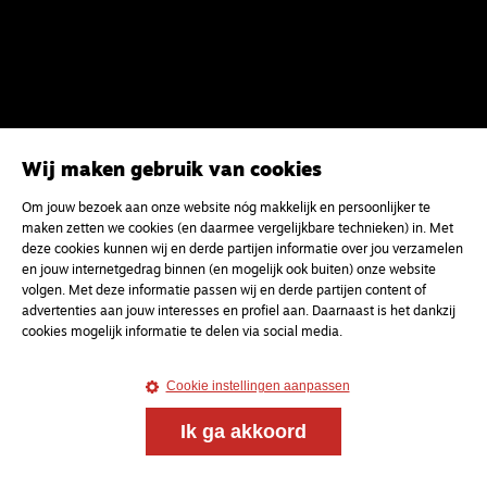
Wij maken gebruik van cookies
Om jouw bezoek aan onze website nóg makkelijk en persoonlijker te
maken zetten we cookies (en daarmee vergelijkbare technieken) in. Met
deze cookies kunnen wij en derde partijen informatie over jou verzamelen
en jouw internetgedrag binnen (en mogelijk ook buiten) onze website
volgen. Met deze informatie passen wij en derde partijen content of
advertenties aan jouw interesses en profiel aan. Daarnaast is het dankzij
cookies mogelijk informatie te delen via social media.
Cookie instellingen aanpassen
Meld je aan voor onze gratis
Ik ga akkoord
nieuwsbrief