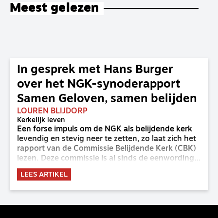
Meest gelezen
In gesprek met Hans Burger
over het NGK-synoderapport
Samen Geloven, samen belijden
LOUREN BLIJDORP
Kerkelijk leven
Een forse impuls om de NGK als belijdende kerk
levendig en stevig neer te zetten, zo laat zich het
rapport van de Commissie Belijdende Kerk (CBK)
lezen. Deze commissie is al sinds de eenwording
van de GKv en NGK actief en kreeg van de
LEES ARTIKEL
synode van Deventer in 2023 de opdracht om
haar analyse van de staat van het belijden te
voltooien, te adviseren over de binding aan de
belijdenis en bij te dragen aan de verlevendiging
van het belijden. Nu ligt er een rapport voor de