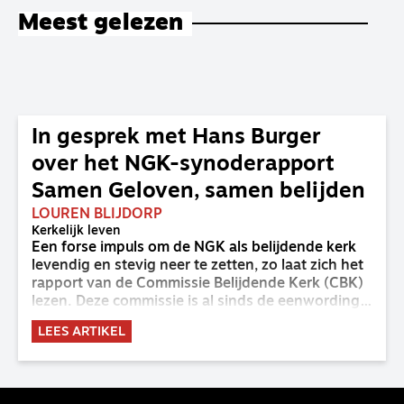
Meest gelezen
In gesprek met Hans Burger
over het NGK-synoderapport
Samen Geloven, samen belijden
LOUREN BLIJDORP
Kerkelijk leven
Een forse impuls om de NGK als belijdende kerk
levendig en stevig neer te zetten, zo laat zich het
rapport van de Commissie Belijdende Kerk (CBK)
lezen. Deze commissie is al sinds de eenwording
van de GKv en NGK actief en kreeg van de
LEES ARTIKEL
synode van Deventer in 2023 de opdracht om
haar analyse van de staat van het belijden te
voltooien, te adviseren over de binding aan de
belijdenis en bij te dragen aan de verlevendiging