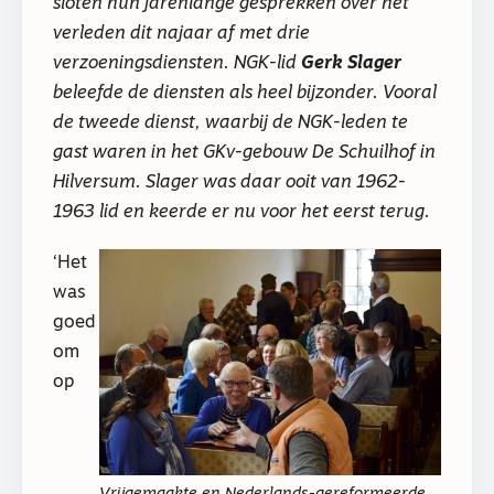
sloten hun jarenlange gesprekken over het
verleden dit najaar af met drie
verzoeningsdiensten. NGK-lid
Gerk Slager
beleefde de diensten als heel bijzonder. Vooral
de tweede dienst, waarbij de NGK-leden te
gast waren in het GKv-gebouw De Schuilhof in
Hilversum. Slager was daar ooit van 1962-
1963 lid en keerde er nu voor het eerst terug.
‘Het
was
goed
om
op