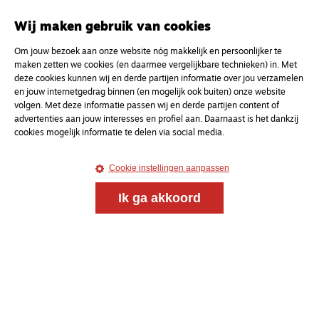
Wij maken gebruik van cookies
Om jouw bezoek aan onze website nóg makkelijk en persoonlijker te
maken zetten we cookies (en daarmee vergelijkbare technieken) in. Met
deze cookies kunnen wij en derde partijen informatie over jou verzamelen
en jouw internetgedrag binnen (en mogelijk ook buiten) onze website
volgen. Met deze informatie passen wij en derde partijen content of
Meld je aan voor onze gratis
advertenties aan jouw interesses en profiel aan. Daarnaast is het dankzij
cookies mogelijk informatie te delen via social media.
nieuwsbrief
Cookie instellingen aanpassen
uw e-mailadres
Ik ga akkoord