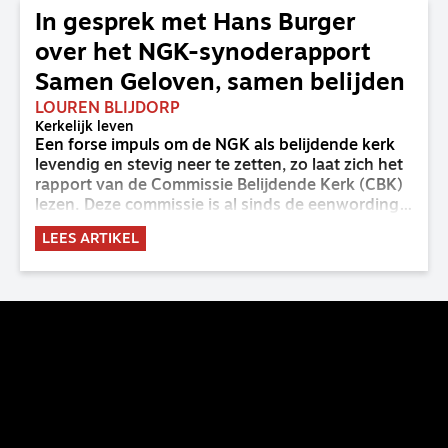
In gesprek met Hans Burger
over het NGK-synoderapport
Samen Geloven, samen belijden
LOUREN BLIJDORP
Kerkelijk leven
Een forse impuls om de NGK als belijdende kerk
levendig en stevig neer te zetten, zo laat zich het
rapport van de Commissie Belijdende Kerk (CBK)
lezen. Deze commissie is al sinds de eenwording
van de GKv en NGK actief en kreeg van de
LEES ARTIKEL
synode van Deventer in 2023 de opdracht om
haar analyse van de staat van het belijden te
voltooien, te adviseren over de binding aan de
belijdenis en bij te dragen aan de verlevendiging
van het belijden. Nu ligt er een rapport voor de
synode van Best met concrete voorstellen tot
verandering. Onderweg sprak uitgebreid met
CBK-lid Hans Burger, tevens hoogleraar
Systematische Theologie aan de TUU, over wat de
commissie beoogt.