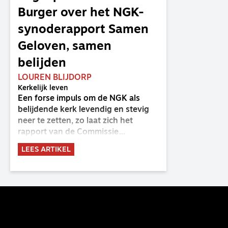
Burger over het NGK-
synoderapport Samen
Geloven, samen
belijden
LOUREN BLIJDORP
Kerkelijk leven
Een forse impuls om de NGK als
belijdende kerk levendig en stevig
neer te zetten, zo laat zich het
rapport van de Commissie
Belijdende Kerk (CBK) lezen. Deze
LEES ARTIKEL
commissie is al sinds de eenwording
van de GKv en NGK actief en kreeg
van de synode van Deventer in
2023 de opdracht om haar analyse
van de staat van het belijden te
voltooien, te adviseren over de
binding aan de belijdenis en bij te