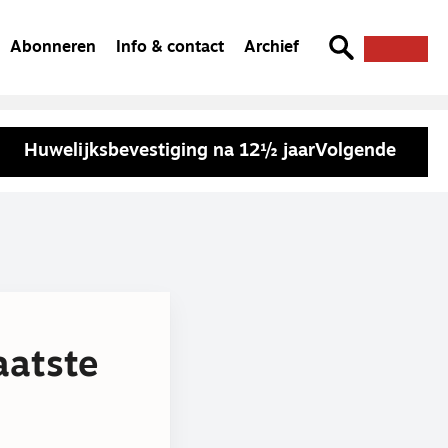
Abonneren
Info & contact
Archief
Huwelijksbevestiging na 12½ jaar
Volgende
aatste