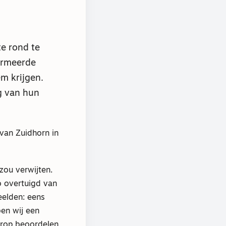
te rond te
ormeerde
em krijgen.
g van hun
 van Zuidhorn in
zou verwijten.
zo overtuigd van
eelden: eens
en wij een
arop beoordelen