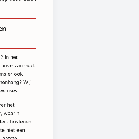
en
? In het
privé van God.
ens er ook
amenhang? Wij
 excuses.
ver het
r, waarin
der christenen
te niet een
 laatste