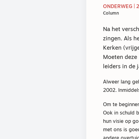
ONDERWEG | 
Column
Na het versch
zingen. Als 
Kerken (vrijg
Moeten deze k
leiders in de
Alweer lang gel
2002. Inmiddel
Om te beginnen 
Ook in schuld b
hun visie op g
met ons is goe
andere overtui