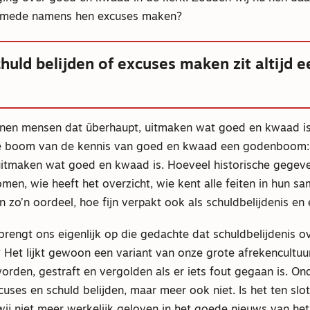
f mede namens hen excuses maken?
huld belijden of excuses maken zit altijd e
nen mensen dat überhaupt, uitmaken wat goed en kwaad is
e boom van de kennis van goed en kwaad een godenboom: 
 uitmaken wat goed en kwaad is. Hoeveel historische gegev
en, wie heeft het overzicht, wie kent alle feiten in hun s
an zo’n oordeel, hoe fijn verpakt ook als schuldbelijdenis en
 brengt ons eigenlijk op die gedachte dat schuldbelijdenis o
Het lijkt gewoon een variant van onze grote afrekencultuu
rden, gestraft en vergolden als er iets fout gegaan is. On
cuses en schuld belijden, maar meer ook niet. Is het ten slot
ij niet meer werkelijk geloven in het goede nieuws van het