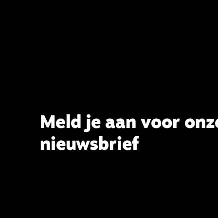
dragen aan de verlevendiging van
het belijden. Nu ligt er een rapport
voor de synode van Best met
concrete voorstellen tot
verandering. Onderweg sprak
uitgebreid met CBK-lid Hans Burger,
tevens hoogleraar Systematische
Theologie aan de TUU, over wat de
commissie beoogt.
Meld je aan voor onz
nieuwsbrief