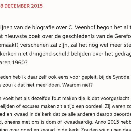
28 DECEMBER 2015
ijnen van de biografie over C. Veenhof begon het al 
het nieuwste boek over de geschiedenis van de Geref
emaakt) verschenen zal zijn, zal het nog wel meer st
erken niet dringend schuld belijden over het gedra
 jaren 1960?
eden heb ik daar zelf ook eens voor gepleit, bij de Synode
s zou ik dat niet meer doen. Waarom niet?
voelt het als dezelfde fout maken die ik dat voorgeslacht 
elijden of excuses maken zit altijd een oordeel. Zij waren 
oed en kwaad in de kerk dat ze alle anderen daarop beoord
d, oneens met ons is dom of kwaadaardig. Anno 2015 hebb
ging over goed en kwaad in de kerk. Zouden wij nu hen da