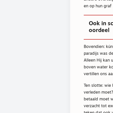
en op hun gra
Ook in sc
oordeel
Bovendien: kún
paradijs was d
Alleen Hij kan
boven water kom
vertillen ons a
Ten slotte: wie
verleden moet? 
betaald moet wo
verzacht tot ex
teken dat ook w