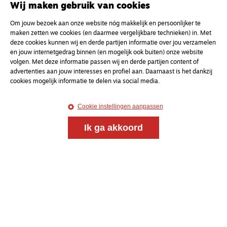
Wij maken gebruik van cookies
Om jouw bezoek aan onze website nóg makkelijk en persoonlijker te
maken zetten we cookies (en daarmee vergelijkbare technieken) in. Met
deze cookies kunnen wij en derde partijen informatie over jou verzamelen
en jouw internetgedrag binnen (en mogelijk ook buiten) onze website
volgen. Met deze informatie passen wij en derde partijen content of
advertenties aan jouw interesses en profiel aan. Daarnaast is het dankzij
cookies mogelijk informatie te delen via social media.
Cookie instellingen aanpassen
Ik ga akkoord
Magazine
Onderweg
Onderweg is een platform voor ontmoeting, vorming
en gesprek voor christenen onderweg, in het bijzonder
voor de Nederlandse Gereformeerde Kerken.
Magazine
Onderweg