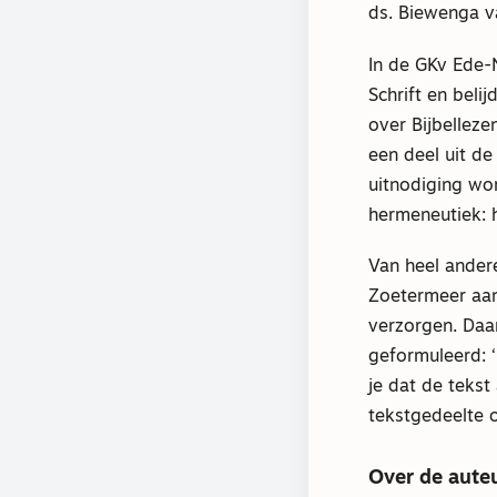
ds. Biewenga v
In de GKv Ede-
Schrift en bel
over Bijbelleze
een deel uit de
uitnodiging wo
hermeneutiek: h
Van heel andere
Zoetermeer aanb
verzorgen. Daar
geformuleerd: 
je dat de tekst
tekstgedeelte 
Over de aute