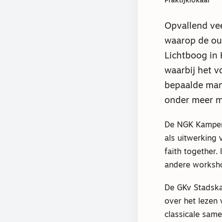
Praktijklokaal
Opvallend ve
waarop de ou
Lichtboog in 
waarbij het v
bepaalde mani
onder meer m
De NGK Kampen 
als uitwerking 
faith together.
andere worksho
De GKv Stadska
over het lezen 
classicale sam