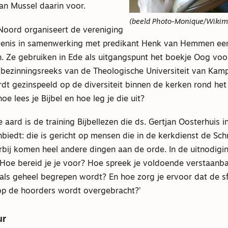
an Mussel daarin voor.
(beeld Photo-Monique/Wikim
Noord organiseert de vereniging
ijdenis in samenwerking met predikant Henk van Hemmen ee
n. Ze gebruiken in Ede als uitgangspunt het boekje Oog voo
 bezinningsreeks van de Theologische Universiteit van Kamp
rdt gezinspeeld op de diversiteit binnen de kerken rond he
oe lees je Bijbel en hoe leg je die uit?
 aard is de training Bijbellezen die ds. Gertjan Oosterhuis 
iedt: die is gericht op mensen die in de kerkdienst de Schr
bij komen heel andere dingen aan de orde. In de uitnodigin
‘Hoe bereid je je voor? Hoe spreek je voldoende verstaanb
 als geheel begrepen wordt? En hoe zorg je ervoor dat de sf
op de hoorders wordt overgebracht?’
ur