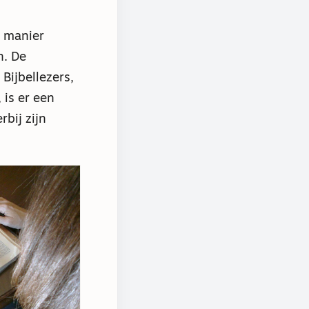
e manier
n. De
Bijbellezers,
 is er een
bij zijn