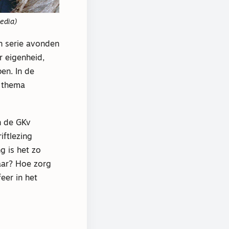
edia)
n serie avonden
r eigenheid,
en. In de
t thema
in de GKv
iftlezing
g is het zo
aar? Hoe zorg
eer in het