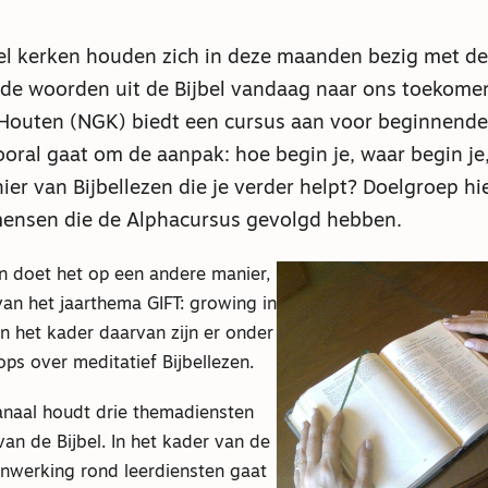
el kerken houden zich in deze maanden bezig met d
de woorden uit de Bijbel vandaag naar ons toekome
Houten (NGK) biedt een cursus aan voor beginnende 
ooral gaat om de aanpak: hoe begin je, waar begin je,
er van Bijbellezen die je verder helpt? Doelgroep hier
ensen die de Alphacursus gevolgd hebben.
doet het op een andere manier,
van het jaarthema GIFT: growing in
 In het kader daarvan zijn er onder
ps over meditatief Bijbellezen.
naal houdt drie themadiensten
van de Bijbel. In het kader van de
enwerking rond leerdiensten gaat