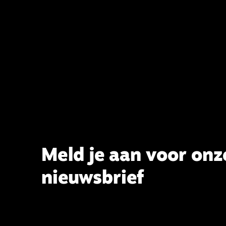
voltooien, te adviseren over de
binding aan de belijdenis en bij te
dragen aan de verlevendiging van
het belijden. Nu ligt er een rapport
voor de synode van Best met
concrete voorstellen tot
verandering. Onderweg sprak
uitgebreid met CBK-lid Hans Burger,
tevens hoogleraar Systematische
Theologie aan de TUU, over wat de
commissie beoogt.
Meld je aan voor onz
nieuwsbrief