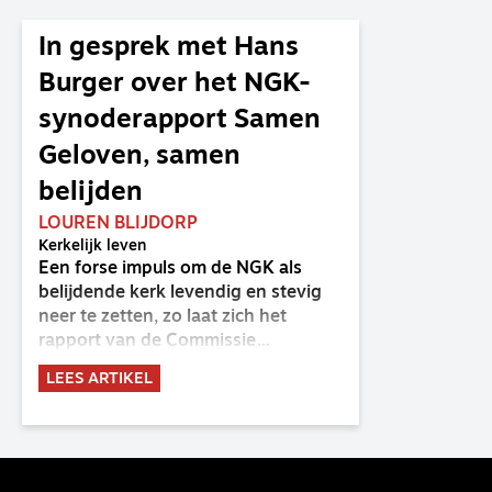
In gesprek met Hans
Burger over het NGK-
synoderapport Samen
Geloven, samen
belijden
LOUREN BLIJDORP
Kerkelijk leven
Een forse impuls om de NGK als
belijdende kerk levendig en stevig
neer te zetten, zo laat zich het
rapport van de Commissie
Belijdende Kerk (CBK) lezen. Deze
LEES ARTIKEL
commissie is al sinds de eenwording
van de GKv en NGK actief en kreeg
van de synode van Deventer in
2023 de opdracht om haar analyse
van de staat van het belijden te