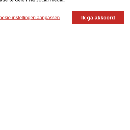
atie te delen via social media.
Ik ga akkoord
ookie instellingen aanpassen
oor ontmoeting, vorming en gesprek voor christenen
 voor de Nederlandse Gereformeerde Kerken.