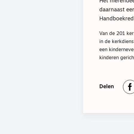
Het merendee
daarnaast een
Handboekreda
Van de 201 ker
in de kerkdien
een kinderneven
kinderen gerich
Delen