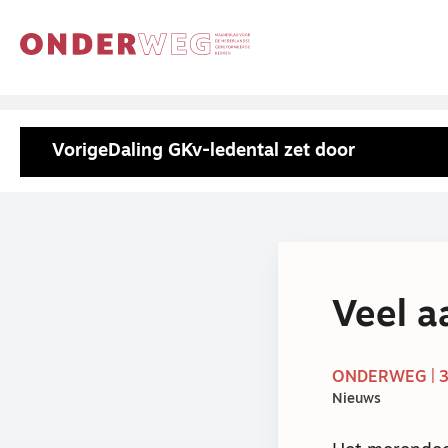
Vorige
Daling GKv-ledental zet door
Veel a
ONDERWEG | 3
Nieuws