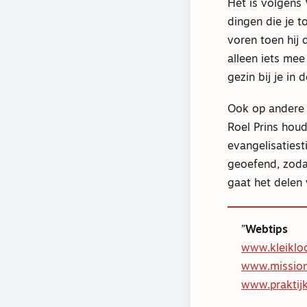
Het is volgens 
dingen die je t
voren toen hij 
alleen iets me
gezin bij je in d
Ook op andere 
Roel Prins houd
evangelisatiesti
geoefend, zodat
gaat het delen 
Webtips
www.kleikloo
www.mission
www.praktij