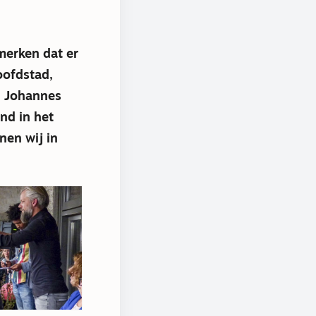
merken dat er
oofdstad,
n Johannes
nd in het
nen wij in