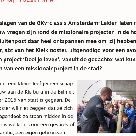
RUM | 19 MAART 2016
rslagen van de GKv-classis Amsterdam-Leiden laten 
w vragen zijn rond de missionaire projecten in de h
Buitenpost daar heel ontspannen mee om: zij hebbe
, abt van het Kleiklooster, uitgenodigd voor een avo
 project ‘Deel je leven’, vanuit de gedachte: wat kun
n van een missionair project in de stad?
r is een kleine leefgemeenschap
uw aan de Kleiburg in de Bijlmer,
er 2015 van start is gegaan. De
ster wil niet zeggen dat ze zich
tegendeel: ze staan midden in de
en is welkom voor een gesprek of,
raditie, een eigen gebrouwen