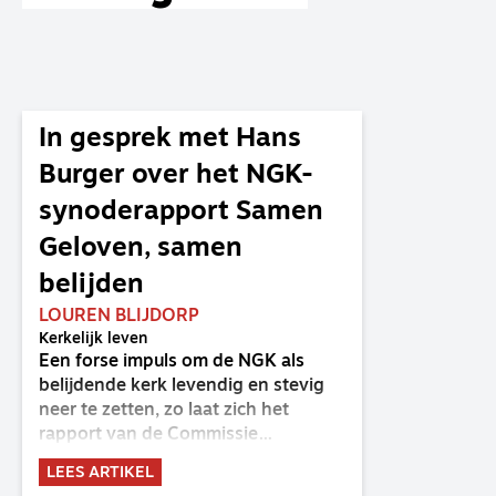
In gesprek met Hans
Burger over het NGK-
synoderapport Samen
Geloven, samen
belijden
LOUREN BLIJDORP
Kerkelijk leven
Een forse impuls om de NGK als
belijdende kerk levendig en stevig
neer te zetten, zo laat zich het
rapport van de Commissie
Belijdende Kerk (CBK) lezen. Deze
LEES ARTIKEL
commissie is al sinds de eenwording