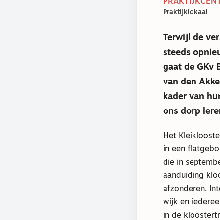
PRAKTIJKCENT
Praktijklokaal
Terwijl de ve
steeds opnieu
gaat de GKv 
van den Akker
kader van hun
ons dorp lere
Het Kleiklooste
in een flatgebo
die in septemb
aanduiding kloo
afzonderen. In
wijk en iedere
in de kloostert