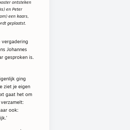
looster ontsteken
ks) en Peter
om) een kaars,
rdt geplaatst.
e vergadering
ens Johannes
ar gesproken is.
genlijk ging
 ziet je eigen
ext gaat het om
 verzamelt:
aar ook:
jk.’