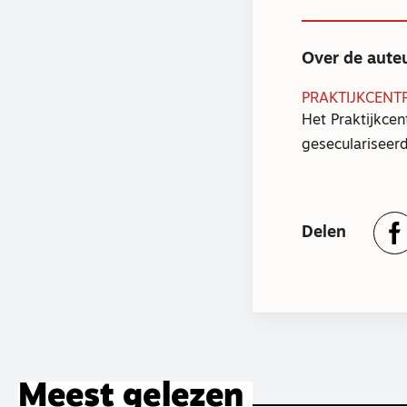
Over de aute
PRAKTIJKCENT
Het Praktijkcen
geseculariseerd
Delen
Meest gelezen