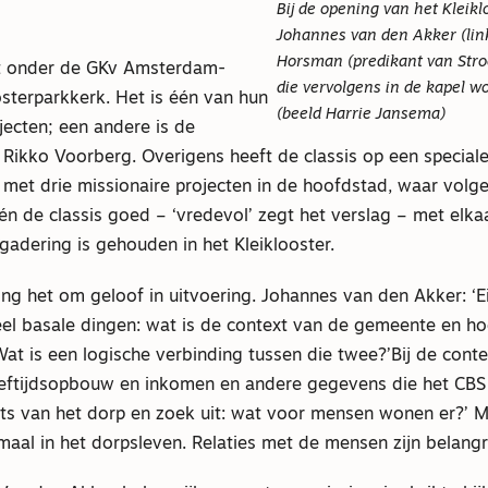
Bij de opening van het Kleik
Johannes van den Akker (lin
Horsman (predikant van Stro
lt onder de GKv Amsterdam-
die vervolgens in de kapel wo
sterparkkerk. Het is één van hun
(beeld Harrie Jansema)
jecten; een andere is de
Rikko Voorberg. Overigens heeft de classis op een special
met drie missionaire projecten in de hoofdstad, waar volg
n de classis goed – ‘vredevol’ zegt het verslag – met elka
gadering is gehouden in het Kleiklooster.
ing het om geloof in uitvoering. Johannes van den Akker: ‘Ei
el basale dingen: wat is de context van de gemeente en hoe
at is een logische verbinding tussen die twee?’Bij de cont
eeftijdsopbouw en inkomen en andere gegevens die het CBS
ts van het dorp en zoek uit: wat voor mensen wonen er?’ M
maal in het dorpsleven. Relaties met de mensen zijn belangri