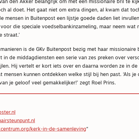
Van den Akker belangrijk om met een missionaire bril te kij
och al doet. Het gaat niet om extra dingen, al kwam dat to
de mensen in Buitenpost een lijstje goede daden liet invulle
e voor die speciale voedselbankinzameling, maar neem wat
e straat.’
manieren is de GKv Buitenpost bezig met haar missionaire b
t in de middagdiensten een serie van zes preken over versc
jlen. Hij vertelt er kort iets over en daarna worden ze in de 
 mensen kunnen ontdekken welke stijl bij hen past. ‘Als je d
van je geloof veel gemakkelijker!’ zegt Roel Prins.
ster.nl
airsteunpunt.nl
kcentrum.org/kerk-in-de-samenleving