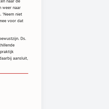
ken naar de
ch weer naar
n. ‘Neem niet
 mee voor dat
ewustzijn. Ds.
hillende
praktijk
aarbij aansluit,