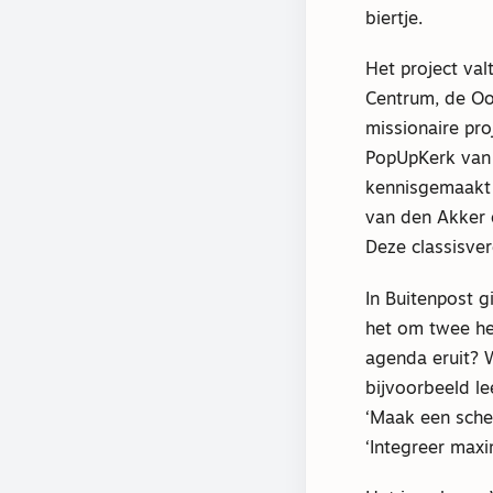
biertje.
Het project va
Centrum, de Oo
missionaire pro
PopUpKerk van 
kennisgemaakt 
van den Akker é
Deze classisver
In Buitenpost g
het om twee he
agenda eruit? W
bijvoorbeeld l
‘Maak een sche
‘Integreer maxi