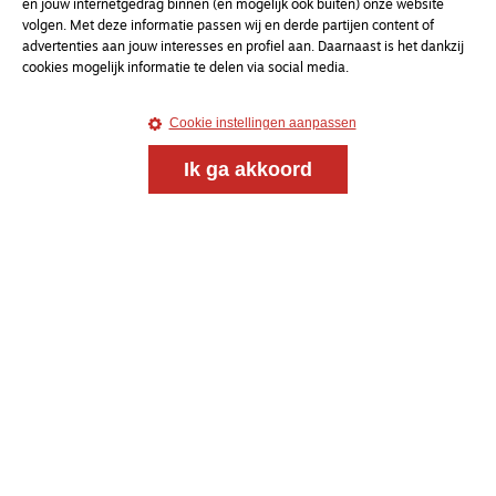
en jouw internetgedrag binnen (en mogelijk ook buiten) onze website
volgen. Met deze informatie passen wij en derde partijen content of
advertenties aan jouw interesses en profiel aan. Daarnaast is het dankzij
cookies mogelijk informatie te delen via social media.
Magazine
Onderweg
Cookie instellingen aanpassen
Onderweg is een platform voor ontmoeting, vorming
en gesprek voor christenen onderweg, in het bijzonder
Ik ga akkoord
voor de Nederlandse Gereformeerde Kerken.
Magazine
Onderweg
Kvk-nummer 33277063
NL46 INGB 0117 5827 86
info@onderwegonline.nl