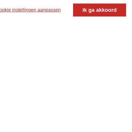
Ik ga akkoord
ookie instellingen aanpassen
oor ontmoeting, vorming en gesprek voor christenen
 voor de Nederlandse Gereformeerde Kerken.