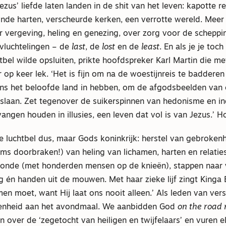
zus’ liefde laten landen in de shit van het leven: kapotte re
nde harten, verscheurde kerken, een verrotte wereld. Meer
er vergeving, heling en genezing, over zorg voor de scheppi
vluchtelingen – de
last
, de
lost
en de
least
. En als je je toch
chtbel wilde opsluiten, prikte hoofdspreker Karl Martin die m
 op keer lek. ‘Het is fijn om na de woestijnreis te badderen i
ns het beloofde land in hebben, om de afgodsbeelden van 
e slaan. Zet tegenover de suikerspinnen van hedonisme en in
ngen houden in illusies, een leven dat vol is van Jezus.’ 
ke luchtbel dus, maar Gods koninkrijk: herstel van gebrokenh
ms doorbraken!) van heling van lichamen, harten en relatie
zonde (met honderden mensen op de knieën), stappen naar 
én handen uit de mouwen. Met haar zieke lijf zingt Kinga 
n moet, want Hij laat ons nooit alleen.’ Als leden van ver
eenheid aan het avondmaal. We aanbidden God
on the road
en over de ‘zegetocht van heiligen en twijfelaars’ en vuren e