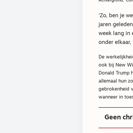
Achtergrond
Co
‘Zo, ben je w
jaren geleden
week lang in 
onder elkaar,
De werkelijkhe
ook bij New Wi
Donald Trump he
allemaal hun z
gebrokenheid va
wanneer in toe
Geen chri