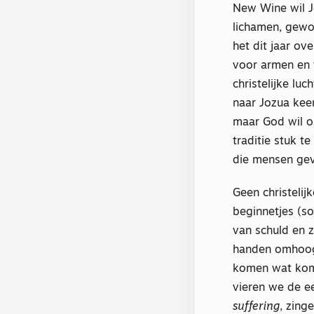
New Wine wil Je
lichamen, gewo
het dit jaar ov
voor armen en 
christelijke lu
naar Jozua keer
maar God wil o
traditie stuk t
die mensen geva
Geen christelij
beginnetjes (so
van schuld en 
handen omhoog 
komen wat kome
vieren we de 
suffering
, zing