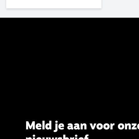
van de GKv en NGK actief en kreeg
van de synode van Deventer in
2023 de opdracht om haar analyse
van de staat van het belijden te
voltooien, te adviseren over de
binding aan de belijdenis en bij te
dragen aan de verlevendiging van
het belijden. Nu ligt er een rapport
voor de synode van Best met
concrete voorstellen tot
verandering. Onderweg sprak
uitgebreid met CBK-lid Hans Burger,
tevens hoogleraar Systematische
Theologie aan de TUU, over wat de
commissie beoogt.
Meld je aan voor onz