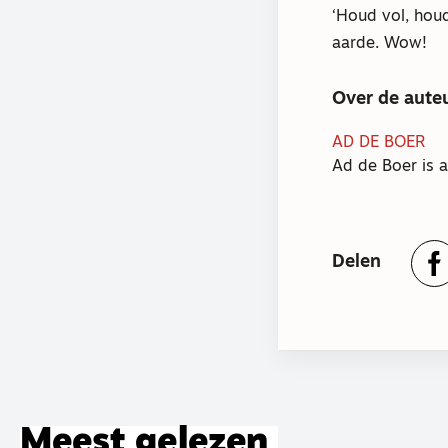
‘Houd vol, houd
aarde. Wow!
Over de aute
AD DE BOER
Ad de Boer is 
Delen
Meest gelezen