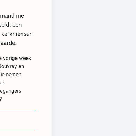
 iemand me
eeld: een
s kerkmensen
 aarde.
e vorige week
-Rouvray en
 die nemen
de
tiegangers
?