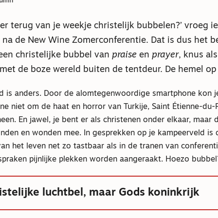
lumn
eer terug van je weekje christelijk bubbelen?’ vroeg
 na de New Wine Zomerconferentie. Dat is dus het b
een christelijke bubbel van
praise
en
prayer
, knus al
 met de boze wereld buiten de tentdeur. De hemel op
id is anders. Door de alomtegenwoordige smartphone kon j
ne niet om de haat en horror van Turkije, Saint Étienne-du
en. En jawel, je bent er als christenen onder elkaar, maar
onden en wonden mee. In gesprekken op je kampeerveld is 
n het leven net zo tastbaar als in de tranen van conferen
spraken pijnlijke plekken worden aangeraakt. Hoezo bubbel
stelijke luchtbel, maar Gods koninkrijk