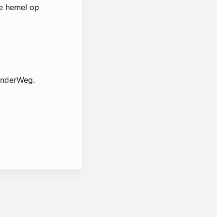
de hemel op
OnderWeg.