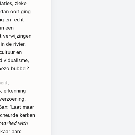
laties, zieke
 dan ooit ging
ng en recht
 in een
et verwijzingen
n de rivier,
cultuur en
dividualisme,
Hoezo bubbel?
eid,
s, erkenning
verzoening,
Ban: ‘Laat maar
scheurde kerken
 marked with
lkaar aan: