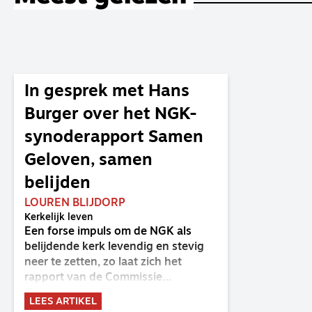
In gesprek met Hans
Burger over het NGK-
synoderapport Samen
Geloven, samen
belijden
LOUREN BLIJDORP
Kerkelijk leven
Een forse impuls om de NGK als
belijdende kerk levendig en stevig
neer te zetten, zo laat zich het
rapport van de Commissie
Belijdende Kerk (CBK) lezen. Deze
LEES ARTIKEL
commissie is al sinds de eenwording