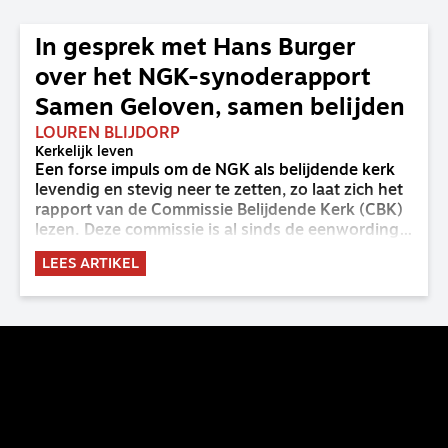
In gesprek met Hans Burger
over het NGK-synoderapport
Samen Geloven, samen belijden
LOUREN BLIJDORP
Kerkelijk leven
Een forse impuls om de NGK als belijdende kerk
levendig en stevig neer te zetten, zo laat zich het
rapport van de Commissie Belijdende Kerk (CBK)
lezen. Deze commissie is al sinds de eenwording
van de GKv en NGK actief en kreeg van de
LEES ARTIKEL
synode van Deventer in 2023 de opdracht om
haar analyse van de staat van het belijden te
voltooien, te adviseren over de binding aan de
belijdenis en bij te dragen aan de verlevendiging
van het belijden. Nu ligt er een rapport voor de
synode van Best met concrete voorstellen tot
verandering. Onderweg sprak uitgebreid met
CBK-lid Hans Burger, tevens hoogleraar
Systematische Theologie aan de TUU, over wat de