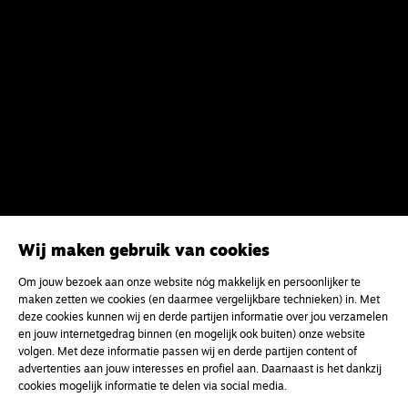
Wij maken gebruik van cookies
Om jouw bezoek aan onze website nóg makkelijk en persoonlijker te
maken zetten we cookies (en daarmee vergelijkbare technieken) in. Met
deze cookies kunnen wij en derde partijen informatie over jou verzamelen
en jouw internetgedrag binnen (en mogelijk ook buiten) onze website
volgen. Met deze informatie passen wij en derde partijen content of
advertenties aan jouw interesses en profiel aan. Daarnaast is het dankzij
cookies mogelijk informatie te delen via social media.