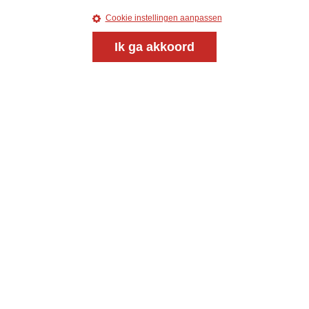
Cookie instellingen aanpassen
Ik ga akkoord
Meld je aan voor onze gratis
nieuwsbrief