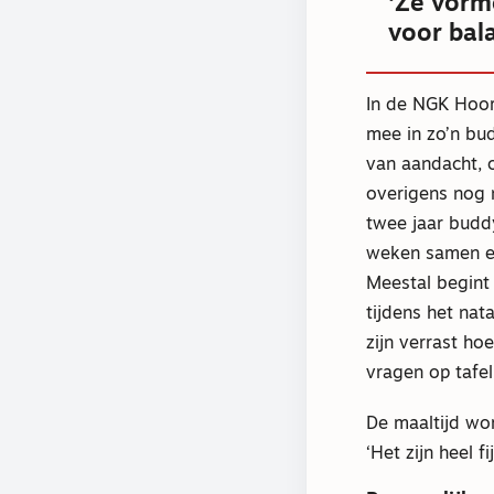
‘Ze vorm
voor bal
In de NGK Hoorn
mee in zo’n bud
van aandacht, 
overigens nog n
twee jaar budd
weken samen ete
Meestal begint 
tijdens het nat
zijn verrast h
vragen op tafel
De maaltijd wo
‘Het zijn heel f