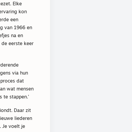
ezet. Elke
ervaring kon
eerde een
ing van 1966 en
fjes na en
t de eerste keer
rderende
gens via hun
 proces dat
 aan wat mensen
 te stappen.’
ondt. Daar zit
ieuwe liederen
Je voelt je