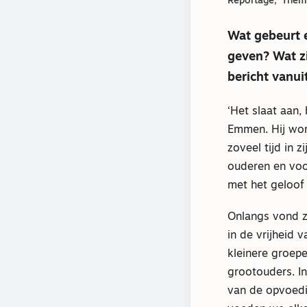
Reportage
Thema
Wat gebeurt e
geven? Wat z
bericht vanui
‘Het slaat aan,
Emmen. Hij wor
zoveel tijd in 
ouderen en voo
met het geloof 
Onlangs vond z
in de vrijheid 
kleinere groep
grootouders. I
van de opvoedi