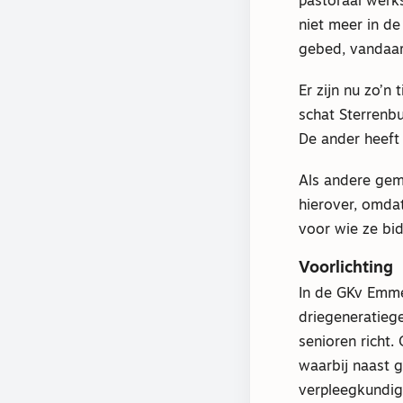
pastoraal werk
niet meer in de
gebed, vandaar 
Er zijn nu zo’n
schat Sterrenbu
De ander heeft 
Als andere gem
hierover, omda
voor wie ze bi
Voorlichting
In de GKv Emm
driegeneratiege
senioren richt.
waarbij naast 
verpleegkundig