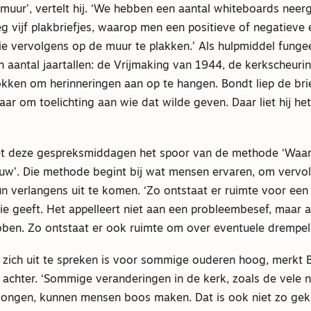
lmuur’, vertelt hij. ‘We hebben een aantal whiteboards neerg
 vijf plakbriefjes, waarop men een positieve of negatieve 
ie vervolgens op de muur te plakken.’ Als hulpmiddel fung
n aantal jaartallen: de Vrijmaking van 1944, de kerkscheur
kken om herinneringen aan op te hangen. Bondt liep de brie
aar om toelichting aan wie dat wilde geven. Daar liet hij he
et deze gespreksmiddagen het spoor van de methode ‘Waa
’. Die methode begint bij wat mensen ervaren, om vervol
hun verlangens uit te komen. ‘Zo ontstaat er ruimte voor een
gie geeft. Het appelleert niet aan een probleembesef, maar
bben. Zo ontstaat er ook ruimte om over eventuele drempels
zich uit te spreken is voor sommige ouderen hoog, merkt B
achter. ‘Sommige veranderingen in de kerk, zoals de vele n
ongen, kunnen mensen boos maken. Dat is ook niet zo gek. 