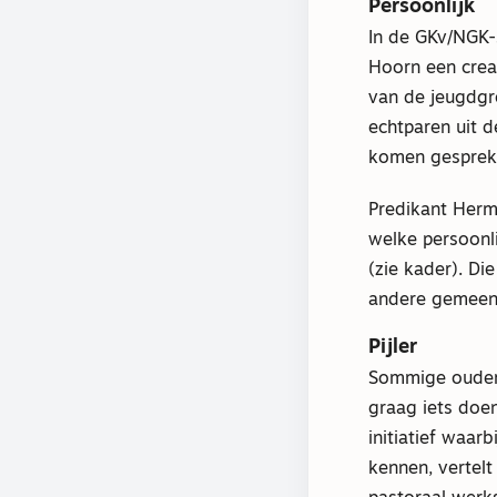
Persoonlijk
In de GKv/NGK-
Hoorn een crea
van de jeugdgr
echtparen uit 
komen gesprekk
Predikant Herm
welke persoonl
(zie kader). D
andere gemeent
Pijler
Sommige oudere
graag iets doe
initiatief waar
kennen, vertel