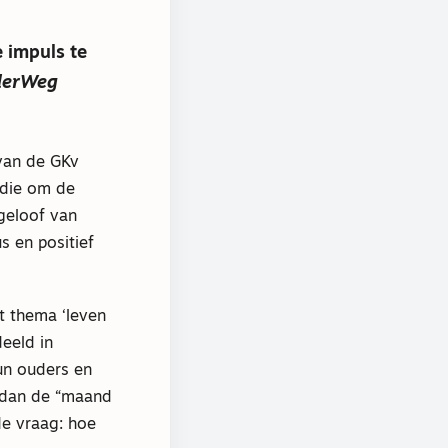
 impuls te
erWeg
 van de GKv
 die om de
 geloof van
 en positief
t thema ‘leven
deeld in
un ouders en
n dan de “maand
e vraag: hoe