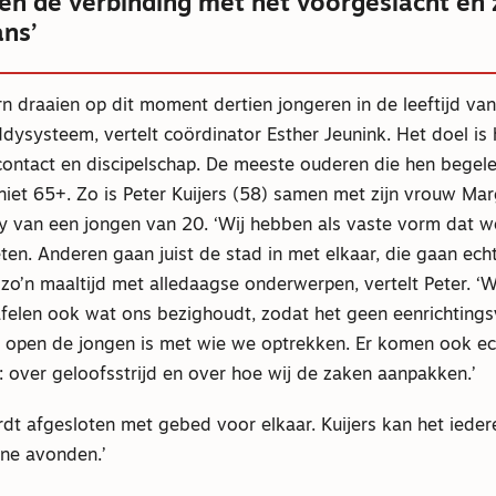
en de verbinding met het voorgeslacht en
ans’
 draaien op dit moment dertien jongeren in de leeftijd van
dysysteem, vertelt coördinator Esther Jeunink. Het doel is
contact en discipelschap. De meeste ouderen die hen begele
iet 65+. Zo is Peter Kuijers (58) samen met zijn vrouw Mar
y van een jongen van 20. ‘Wij hebben als vaste vorm dat 
n. Anderen gaan juist de stad in met elkaar, die gaan echt
zo’n maaltijd met alledaagse onderwerpen, vertelt Peter. ‘Wi
afelen ook wat ons bezighoudt, zodat het geen eenrichtings
oe open de jongen is met wie we optrekken. Er komen ook ec
: over geloofsstrijd en over hoe wij de zaken aanpakken.’
rdt afgesloten met gebed voor elkaar. Kuijers kan het iede
ijne avonden.’