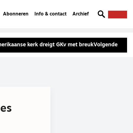
Abonneren
Info & contact
Archief
erikaanse kerk dreigt GKv met breuk
Volgende
ies