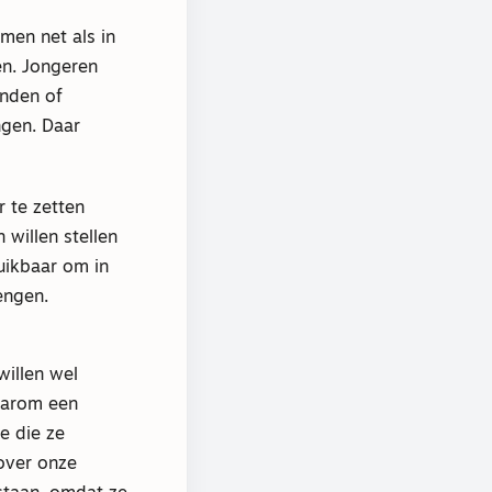
men net als in
en. Jongeren
anden of
ngen. Daar
 te zetten
willen stellen
uikbaar om in
engen.
willen wel
aarom een
e die ze
over onze