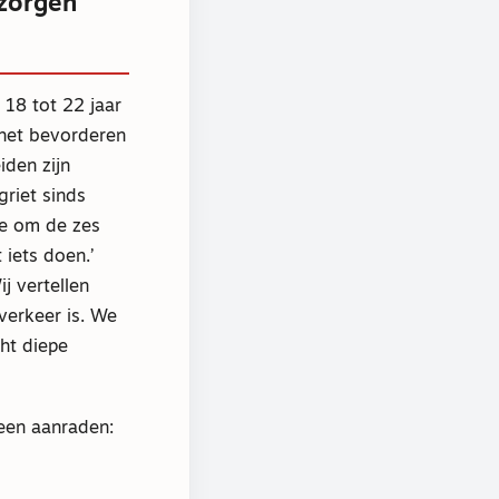
 zorgen
 18 tot 22 jaar
 het bevorderen
iden zijn
griet sinds
we om de zes
 iets doen.’
j vertellen
verkeer is. We
ht diepe
reen aanraden: