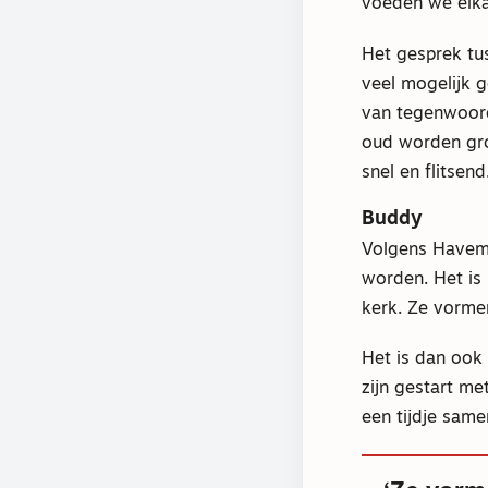
voeden we elka
Het gesprek tus
veel mogelijk 
van tegenwoordi
oud worden gro
snel en flitsen
Buddy
Volgens Havema
worden. Het is 
kerk. Ze vorme
Het is dan ook
zijn gestart m
een tijdje sam