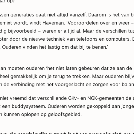
ar op?’
sen generaties gaat niet altijd vanzelf. Daarom is het van 
gemixt wordt, vindt Haveman. ‘Vooroordelen over en weer –
g bijvoorbeeld – waren er altijd al. Maar de verschillen tu
ter door de nieuwe techniek van telefoons en computers. D
d. Ouderen vinden het lastig om dat bij te benen.’
n moeten ouderen ‘het niet laten gebeuren dat ze aan de 
heel gemakkelijk om je terug te trekken. Maar ouderen blij
n de verbinding met het voorgeslacht en zorgen voor balan
 niet vreemd dat verschillende GKv- en NGK-gemeenten de 
et een buddysysteem. Ouderen worden gekoppeld aan jonger
en kunnen oplopen op geloofsgebied.