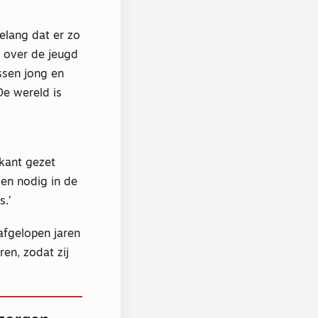
belang dat er zo
 over de jeugd
ssen jong en
e wereld is
kant gezet
ven nodig in de
s.’
afgelopen jaren
en, zodat zij