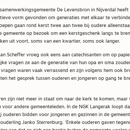
samenwerkingsgemeente De Levensbron in Nijverdal heeft 
tieve vorm gevonden om generaties met elkaar te verbind
oepen gaan rond kerst twee aan twee bij oudere alleensta
de gemeente op bezoek om een kerstgeschenk langs te bre
en uit voort, soms van een kwartier, soms ook langer.
an Scheffer vroeg ook eens aan catechisanten om op papier
ijke vragen ze aan de generatie van hun opa en oma zouden 
ie vragen waren vaak verrassend en zijn volgens hem ook br
en het gesprek tussen ouderen en jongeren op gang te br
n zijn niet meer in staat om naar de kerk te komen, maar 
n voor andere gemeenteleden. In de NGK Langerak loopt d
bij ouderen bidden voor jongeren en gezinnen in de gemeent
t ouderling Janko Sterrenburg. ‘Enkele ouderen gaven tegen