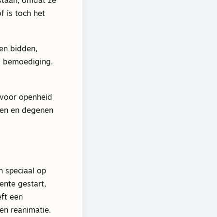
staan, omdat ze
f is toch het
nen bidden,
ls bemoediging.
 voor openheid
eren en degenen
h speciaal op
ente gestart,
ft een
en reanimatie.