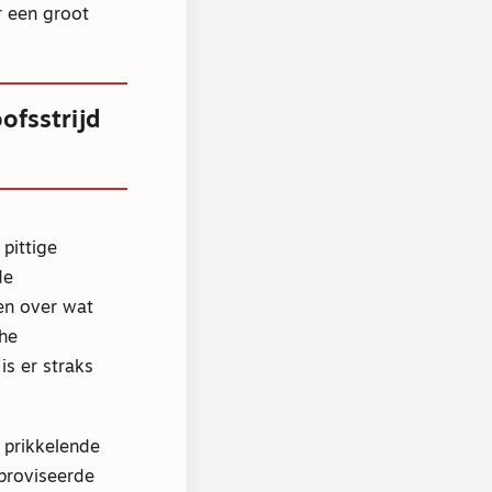
r een groot
ofsstrijd
pittige
de
en over wat
che
is er straks
 prikkelende
proviseerde