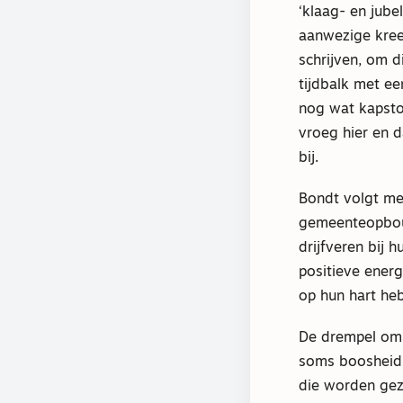
‘klaag- en jube
aanwezige kreeg
schrijven, om d
tijdbalk met ee
nog wat kapsto
vroeg hier en d
bij.
Bondt volgt m
gemeenteopbouw
drijfveren bij 
positieve ener
op hun hart he
De drempel om 
soms boosheid 
die worden gez