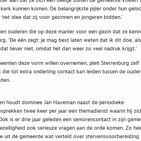
ster aan dat ze zich een beetje buiten de gemeente voelen 
 kerk kunnen komen. De belangrijkste pijler onder hun geloo
het idee dat zij voor gezinnen en jongeren bidden.’
 tien ouderen die op deze manier voor een gezin dat ze ken
rg. ‘De één zegt: je mag best laten weten dat ik dit doe, a
dat liever niet, omdat het dan weer zo veel nadruk krijgt.’
eenten deze vorm willen overnemen, pleit Sterrenburg zelf
t die tot extra onderling contact kan leiden tussen de oud
dden.
en houdt dominee Jan Haveman naast de periodieke
sprekken twee keer per jaar een themadienst waarin hij zic
 Ook is er drie jaar geleden een seniorencontact in zijn geme
gezelligheid ook serieuze vragen aan de orde komen. Zo hee
e uit de gemeente wat verteld over stervensvoorbereiding 