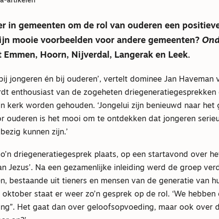
-artikelen
r in gemeenten om de rol van ouderen een positieve
ijn mooie voorbeelden voor andere gemeenten?
Ond
t Emmen, Hoorn, Nijverdal, Langerak en Leek.
 bij jongeren én bij ouderen’, vertelt dominee Jan Haveman
dt enthousiast van de zogeheten driegeneratiegesprekken
zijn kerk worden gehouden. ‘Jongelui zijn benieuwd naar het
r ouderen is het mooi om te ontdekken dat jongeren serieus
bezig kunnen zijn.’
o’n driegeneratiegesprek plaats, op een startavond over he
van Jezus’. Na een gezamenlijke inleiding werd de groep ver
en, bestaande uit tieners en mensen van de generatie van h
n oktober staat er weer zo’n gesprek op de rol. ‘We hebbe
ng”. Het gaat dan over geloofsopvoeding, maar ook over d