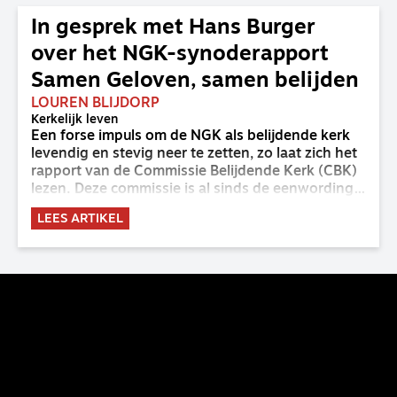
In gesprek met Hans Burger
over het NGK-synoderapport
Samen Geloven, samen belijden
LOUREN BLIJDORP
Kerkelijk leven
Een forse impuls om de NGK als belijdende kerk
levendig en stevig neer te zetten, zo laat zich het
rapport van de Commissie Belijdende Kerk (CBK)
lezen. Deze commissie is al sinds de eenwording
van de GKv en NGK actief en kreeg van de
LEES ARTIKEL
synode van Deventer in 2023 de opdracht om
haar analyse van de staat van het belijden te
voltooien, te adviseren over de binding aan de
belijdenis en bij te dragen aan de verlevendiging
van het belijden. Nu ligt er een rapport voor de
synode van Best met concrete voorstellen tot
verandering. Onderweg sprak uitgebreid met
CBK-lid Hans Burger, tevens hoogleraar
Systematische Theologie aan de TUU, over wat de
commissie beoogt.