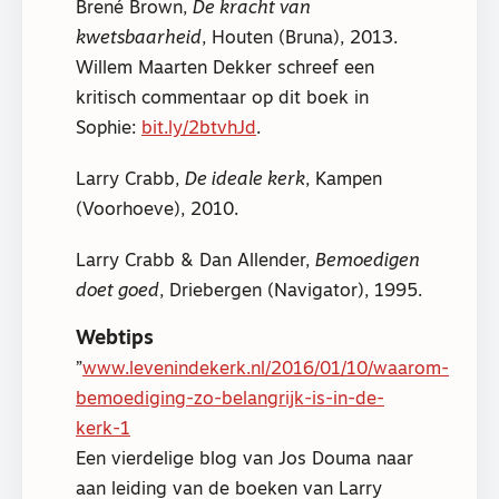
Brené Brown,
De kracht van
kwetsbaarheid
, Houten (Bruna), 2013.
Willem Maarten Dekker schreef een
kritisch commentaar op dit boek in
Sophie:
bit.ly/2btvhJd
.
Larry Crabb,
De ideale kerk
, Kampen
(Voorhoeve), 2010.
Larry Crabb & Dan Allender,
Bemoedigen
doet goed
, Driebergen (Navigator), 1995.
Webtips
www.levenindekerk.nl/2016/01/10/waarom-
bemoediging-zo-belangrijk-is-in-de-
kerk-1
Een vierdelige blog van Jos Douma naar
aan leiding van de boeken van Larry