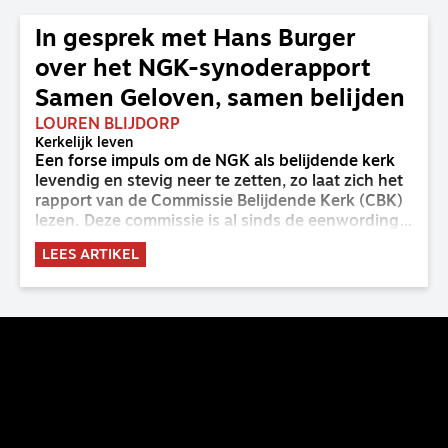
In gesprek met Hans Burger
over het NGK-synoderapport
Samen Geloven, samen belijden
LOUREN BLIJDORP
Kerkelijk leven
Een forse impuls om de NGK als belijdende kerk
levendig en stevig neer te zetten, zo laat zich het
rapport van de Commissie Belijdende Kerk (CBK)
lezen. Deze commissie is al sinds de eenwording
van de GKv en NGK actief en kreeg van de
LEES ARTIKEL
synode van Deventer in 2023 de opdracht om
haar analyse van de staat van het belijden te
voltooien, te adviseren over de binding aan de
belijdenis en bij te dragen aan de verlevendiging
van het belijden. Nu ligt er een rapport voor de
synode van Best met concrete voorstellen tot
verandering. Onderweg sprak uitgebreid met
CBK-lid Hans Burger, tevens hoogleraar
Systematische Theologie aan de TUU, over wat de
commissie beoogt.