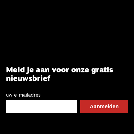
van het belijden. Nu ligt er een rapport voor de
synode van Best met concrete voorstellen tot
verandering. Onderweg sprak uitgebreid met
CBK-lid Hans Burger, tevens hoogleraar
Systematische Theologie aan de TUU, over wat de
commissie beoogt.
Meld je aan voor onze gratis
nieuwsbrief
uw e-mailadres