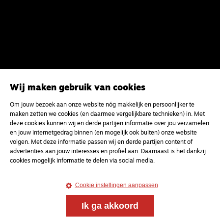
Wij maken gebruik van cookies
Om jouw bezoek aan onze website nóg makkelijk en persoonlijker te
maken zetten we cookies (en daarmee vergelijkbare technieken) in. Met
Magazine
Onderweg
deze cookies kunnen wij en derde partijen informatie over jou verzamelen
Onderweg is een platform voor ontmoeting, vorming
en jouw internetgedrag binnen (en mogelijk ook buiten) onze website
en gesprek voor christenen onderweg, in het bijzonder
volgen. Met deze informatie passen wij en derde partijen content of
voor de Nederlandse Gereformeerde Kerken.
advertenties aan jouw interesses en profiel aan. Daarnaast is het dankzij
cookies mogelijk informatie te delen via social media.
Magazine
Onderweg
Cookie instellingen aanpassen
Kvk-nummer 33277063
Ik ga akkoord
NL46 INGB 0117 5827 86
info@onderwegonline.nl