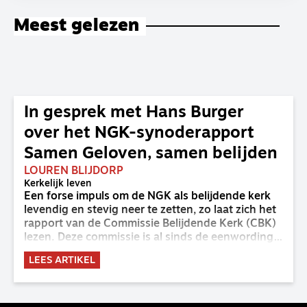
Meest gelezen
In gesprek met Hans Burger
over het NGK-synoderapport
Samen Geloven, samen belijden
LOUREN BLIJDORP
Kerkelijk leven
Een forse impuls om de NGK als belijdende kerk
levendig en stevig neer te zetten, zo laat zich het
rapport van de Commissie Belijdende Kerk (CBK)
lezen. Deze commissie is al sinds de eenwording
van de GKv en NGK actief en kreeg van de
LEES ARTIKEL
synode van Deventer in 2023 de opdracht om
haar analyse van de staat van het belijden te
voltooien, te adviseren over de binding aan de
belijdenis en bij te dragen aan de verlevendiging