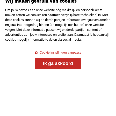
Wij maken gebruik van cookies
Om jouw bezoek aan onze website nóg makkelijk en persoonlijker te
maken zetten we cookies (en daarmee vergelijkbare technieken) in. Met
deze cookies kunnen wij en derde partijen informatie over jou verzamelen
en jouw internetgedrag binnen (en mogelijk ook buiten) onze website
volgen. Met deze informatie passen wij en derde partijen content of
advertenties aan jouw interesses en profiel aan. Daarnaast is het dankzij
cookies mogelijk informatie te delen via social media.
Cookie instellingen aanpassen
Magazine
Onderweg
Onderweg is een platform voor ontmoeting, vorming
Ik ga akkoord
en gesprek voor christenen onderweg, in het bijzonder
voor de Nederlandse Gereformeerde Kerken.
Magazine
Onderweg
Kvk-nummer 33277063
NL46 INGB 0117 5827 86
info@onderwegonline.nl