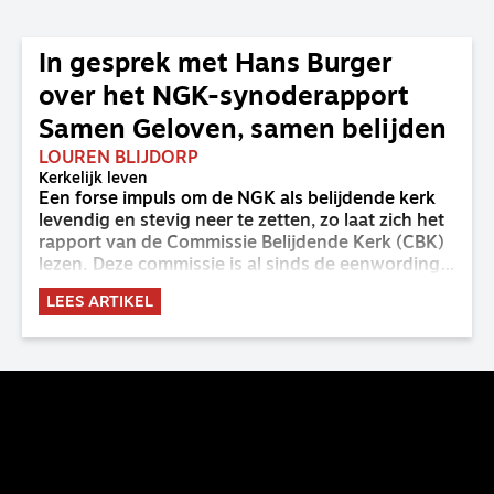
In gesprek met Hans Burger
over het NGK-synoderapport
Samen Geloven, samen belijden
LOUREN BLIJDORP
Kerkelijk leven
Een forse impuls om de NGK als belijdende kerk
levendig en stevig neer te zetten, zo laat zich het
rapport van de Commissie Belijdende Kerk (CBK)
lezen. Deze commissie is al sinds de eenwording
van de GKv en NGK actief en kreeg van de
LEES ARTIKEL
synode van Deventer in 2023 de opdracht om
haar analyse van de staat van het belijden te
voltooien, te adviseren over de binding aan de
belijdenis en bij te dragen aan de verlevendiging
van het belijden. Nu ligt er een rapport voor de
synode van Best met concrete voorstellen tot
verandering. Onderweg sprak uitgebreid met
CBK-lid Hans Burger, tevens hoogleraar
Systematische Theologie aan de TUU, over wat de