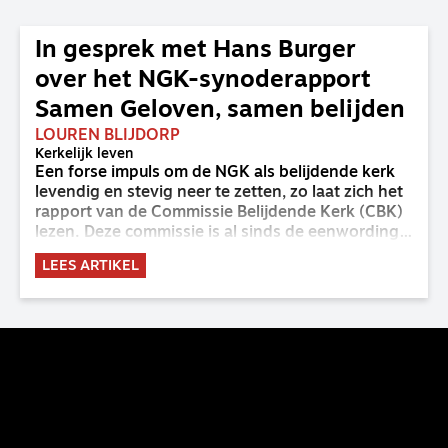
In gesprek met Hans Burger
over het NGK-synoderapport
Samen Geloven, samen belijden
LOUREN BLIJDORP
Kerkelijk leven
Een forse impuls om de NGK als belijdende kerk
levendig en stevig neer te zetten, zo laat zich het
rapport van de Commissie Belijdende Kerk (CBK)
lezen. Deze commissie is al sinds de eenwording
van de GKv en NGK actief en kreeg van de
LEES ARTIKEL
synode van Deventer in 2023 de opdracht om
haar analyse van de staat van het belijden te
voltooien, te adviseren over de binding aan de
belijdenis en bij te dragen aan de verlevendiging
van het belijden. Nu ligt er een rapport voor de
synode van Best met concrete voorstellen tot
verandering. Onderweg sprak uitgebreid met
CBK-lid Hans Burger, tevens hoogleraar
Systematische Theologie aan de TUU, over wat de