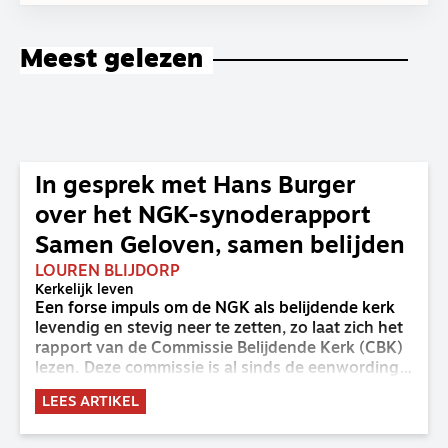
Meest gelezen
In gesprek met Hans Burger
over het NGK-synoderapport
Samen Geloven, samen belijden
LOUREN BLIJDORP
Kerkelijk leven
Een forse impuls om de NGK als belijdende kerk
levendig en stevig neer te zetten, zo laat zich het
rapport van de Commissie Belijdende Kerk (CBK)
lezen. Deze commissie is al sinds de eenwording
van de GKv en NGK actief en kreeg van de
LEES ARTIKEL
synode van Deventer in 2023 de opdracht om
haar analyse van de staat van het belijden te