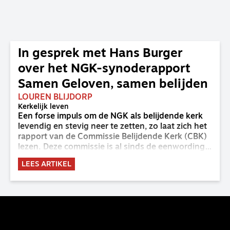
In gesprek met Hans Burger
over het NGK-synoderapport
Samen Geloven, samen belijden
LOUREN BLIJDORP
Kerkelijk leven
Een forse impuls om de NGK als belijdende kerk
levendig en stevig neer te zetten, zo laat zich het
rapport van de Commissie Belijdende Kerk (CBK)
lezen. Deze commissie is al sinds de eenwording
van de GKv en NGK actief en kreeg van de
LEES ARTIKEL
synode van Deventer in 2023 de opdracht om
haar analyse van de staat van het belijden te
voltooien, te adviseren over de binding aan de
belijdenis en bij te dragen aan de verlevendiging
van het belijden. Nu ligt er een rapport voor de
synode van Best met concrete voorstellen tot
verandering. Onderweg sprak uitgebreid met