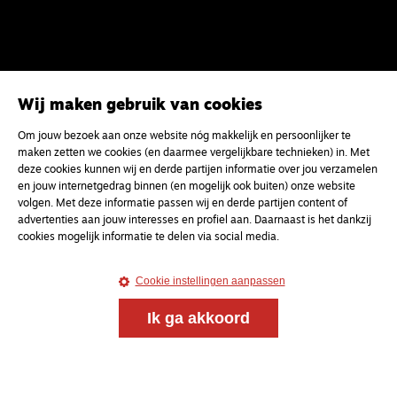
Wij maken gebruik van cookies
Om jouw bezoek aan onze website nóg makkelijk en persoonlijker te
Magazine
Onderweg
maken zetten we cookies (en daarmee vergelijkbare technieken) in. Met
Onderweg is een platform voor ontmoeting, vorming
deze cookies kunnen wij en derde partijen informatie over jou verzamelen
en jouw internetgedrag binnen (en mogelijk ook buiten) onze website
en gesprek voor christenen onderweg, in het bijzonder
volgen. Met deze informatie passen wij en derde partijen content of
voor de Nederlandse Gereformeerde Kerken.
advertenties aan jouw interesses en profiel aan. Daarnaast is het dankzij
cookies mogelijk informatie te delen via social media.
Magazine
Onderweg
Kvk-nummer 33277063
Cookie instellingen aanpassen
NL46 INGB 0117 5827 86
Ik ga akkoord
info@onderwegonline.nl