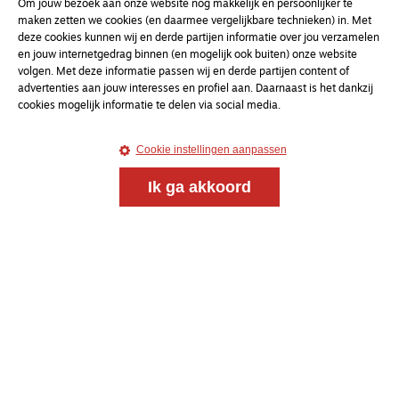
Om jouw bezoek aan onze website nóg makkelijk en persoonlijker te
maken zetten we cookies (en daarmee vergelijkbare technieken) in. Met
deze cookies kunnen wij en derde partijen informatie over jou verzamelen
en jouw internetgedrag binnen (en mogelijk ook buiten) onze website
volgen. Met deze informatie passen wij en derde partijen content of
advertenties aan jouw interesses en profiel aan. Daarnaast is het dankzij
cookies mogelijk informatie te delen via social media.
Cookie instellingen aanpassen
Ik ga akkoord
Magazine
Onderweg
Onderweg is een platform voor ontmoeting, vorming
en gesprek voor christenen onderweg, in het bijzonder
voor de Nederlandse Gereformeerde Kerken.
Magazine
Onderweg
Kvk-nummer 33277063
NL46 INGB 0117 5827 86