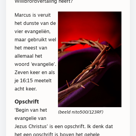
Willibrordvertaling heeft?
Marcus is veruit
het dunste van de
vier evangeliën,
maar gebruikt wel
het meest van
allemaal het
woord ‘evangelie’.
Zeven keer en als
je 16:15 meetelt
acht keer.
Opschrift
‘Begin van het
(beeld nito500/123RF)
evangelie van
Jezus Christus’ is een opschrift. Ik denk dat
het een opschrift is boven het gehele