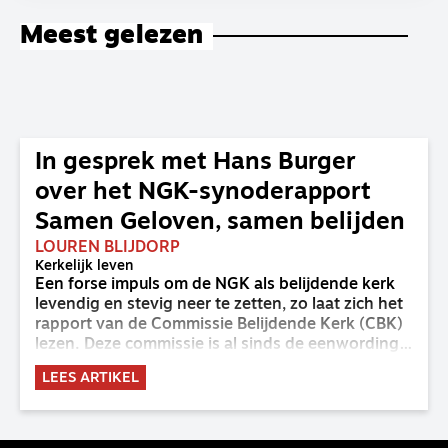
Meest gelezen
In gesprek met Hans Burger
over het NGK-synoderapport
Samen Geloven, samen belijden
LOUREN BLIJDORP
Kerkelijk leven
Een forse impuls om de NGK als belijdende kerk
levendig en stevig neer te zetten, zo laat zich het
rapport van de Commissie Belijdende Kerk (CBK)
lezen. Deze commissie is al sinds de eenwording
van de GKv en NGK actief en kreeg van de
LEES ARTIKEL
synode van Deventer in 2023 de opdracht om
haar analyse van de staat van het belijden te
voltooien, te adviseren over de binding aan de
belijdenis en bij te dragen aan de verlevendiging