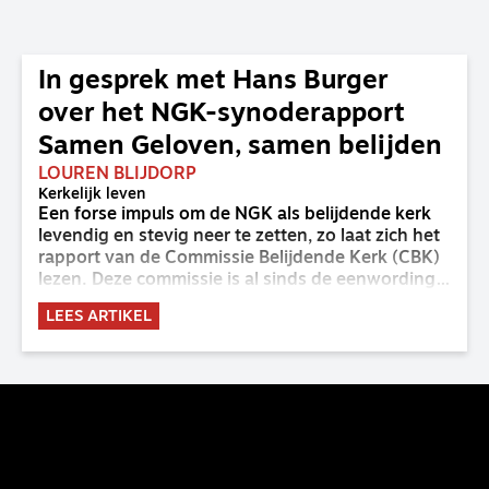
In gesprek met Hans Burger
over het NGK-synoderapport
Samen Geloven, samen belijden
LOUREN BLIJDORP
Kerkelijk leven
Een forse impuls om de NGK als belijdende kerk
levendig en stevig neer te zetten, zo laat zich het
rapport van de Commissie Belijdende Kerk (CBK)
lezen. Deze commissie is al sinds de eenwording
van de GKv en NGK actief en kreeg van de
LEES ARTIKEL
synode van Deventer in 2023 de opdracht om
haar analyse van de staat van het belijden te
voltooien, te adviseren over de binding aan de
belijdenis en bij te dragen aan de verlevendiging
van het belijden. Nu ligt er een rapport voor de
synode van Best met concrete voorstellen tot
verandering. Onderweg sprak uitgebreid met
CBK-lid Hans Burger, tevens hoogleraar