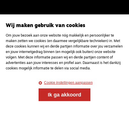
Wij maken gebruik van cookies
Om jouw bezoek aan onze website nóg makkelijk en persoonlijker te
Magazine
Onderweg
maken zetten we cookies (en daarmee vergelijkbare technieken) in. Met
Onderweg is een platform voor ontmoeting, vorming
deze cookies kunnen wij en derde partijen informatie over jou verzamelen
en gesprek voor christenen onderweg, in het bijzonder
en jouw internetgedrag binnen (en mogelijk ook buiten) onze website
voor de Nederlandse Gereformeerde Kerken.
volgen. Met deze informatie passen wij en derde partijen content of
advertenties aan jouw interesses en profiel aan. Daarnaast is het dankzij
cookies mogelijk informatie te delen via social media.
Magazine
Onderweg
Kvk-nummer 33277063
Cookie instellingen aanpassen
NL46 INGB 0117 5827 86
Ik ga akkoord
info@onderwegonline.nl