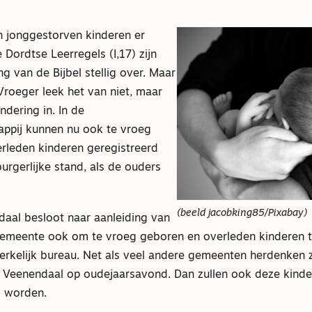
 jonggestorven kinderen er
e Dordtse Leerregels (I,17) zijn
ng van de Bijbel stellig over. Maar
roeger leek het van niet, maar
dering in. In de
ppij kunnen nu ook te vroeg
rleden kinderen geregistreerd
urgerlijke stand, als de ouders
(beeld jacobking85/Pixabay)
aal besloot naar aanleiding van
gemeente ook om te vroeg geboren en overleden kinderen te
kerkelijk bureau. Net als veel andere gemeenten herdenken zi
n Veenendaal op oudejaarsavond. Dan zullen ook deze kind
 worden.