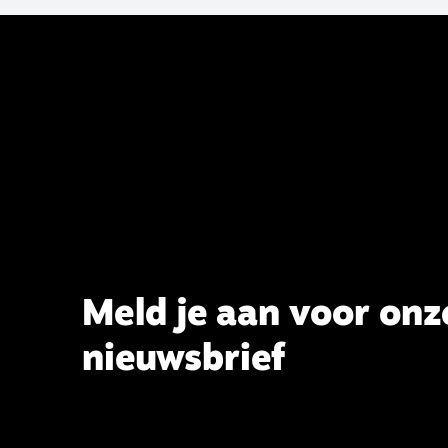
2023 de opdracht om haar analyse
van de staat van het belijden te
voltooien, te adviseren over de
binding aan de belijdenis en bij te
dragen aan de verlevendiging van
het belijden. Nu ligt er een rapport
voor de synode van Best met
concrete voorstellen tot
verandering. Onderweg sprak
uitgebreid met CBK-lid Hans Burger,
tevens hoogleraar Systematische
Theologie aan de TUU, over wat de
commissie beoogt.
Meld je aan voor onz
nieuwsbrief