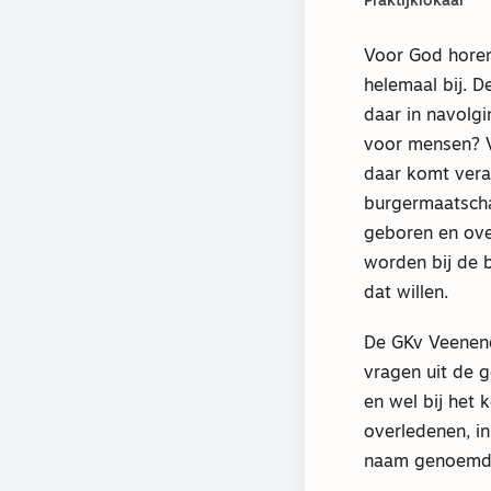
Praktijklokaal
Voor God horen
helemaal bij. D
daar in navolgi
voor mensen? V
daar komt veran
burgermaatscha
geboren en ove
worden bij de b
dat willen.
De GKv Veenend
vragen uit de 
en wel bij het 
overledenen, i
naam genoemd