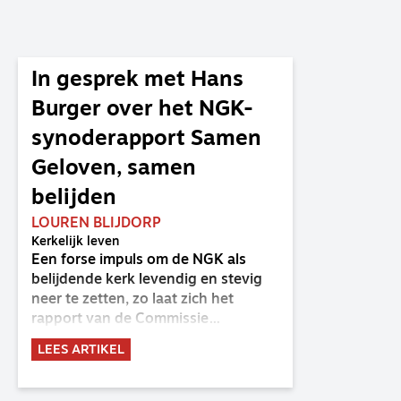
In gesprek met Hans
Burger over het NGK-
synoderapport Samen
Geloven, samen
belijden
LOUREN BLIJDORP
Kerkelijk leven
Een forse impuls om de NGK als
belijdende kerk levendig en stevig
neer te zetten, zo laat zich het
rapport van de Commissie
Belijdende Kerk (CBK) lezen. Deze
LEES ARTIKEL
commissie is al sinds de eenwording
van de GKv en NGK actief en kreeg
van de synode van Deventer in